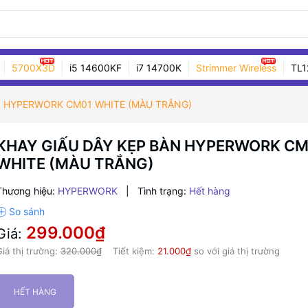
5700X3D
i5 14600KF
i7 14700K
Strimmer Wireless
TL1
N HYPERWORK CM01 WHITE (MÀU TRẮNG)
KHAY GIẤU DÂY KẸP BÀN HYPERWORK CM
WHITE (MÀU TRẮNG)
Thương hiệu:
HYPERWORK
|
Tình trạng:
Hết hàng
299.000₫
Giá:
iá thị trường:
320.000₫
Tiết kiệm:
21.000₫
so với giá thị trường
HẾT HÀNG