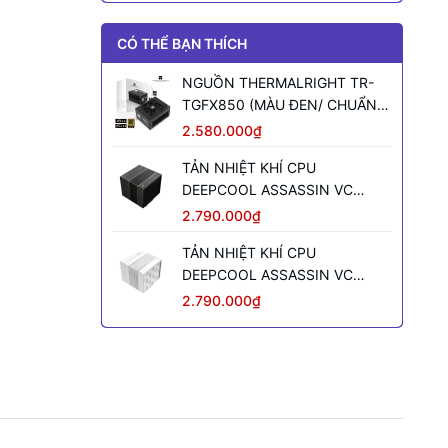
CÓ THỂ BẠN THÍCH
NGUỒN THERMALRIGHT TR-
TGFX850 (MÀU ĐEN/ CHUẨN
SFX/ FULL MODULAR/ 850W)
2.580.000₫
TẢN NHIỆT KHÍ CPU
DEEPCOOL ASSASSIN VC
ELITE (MÀU ĐEN)
2.790.000₫
TẢN NHIỆT KHÍ CPU
DEEPCOOL ASSASSIN VC
ELITE WH WH (MÀU TRẮNG)
2.790.000₫