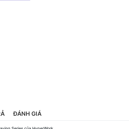
RẢ
ĐÁNH GIÁ
aving Series của HyperWork.