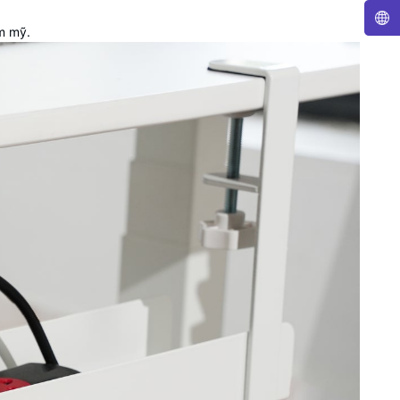
ẩm mỹ.