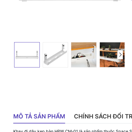
MÔ TẢ SẢN PHẨM
CHÍNH SÁCH ĐỔI T
Khay đi dây kẹp bàn HPW CM-01 là sản phẩm thuộc Space S