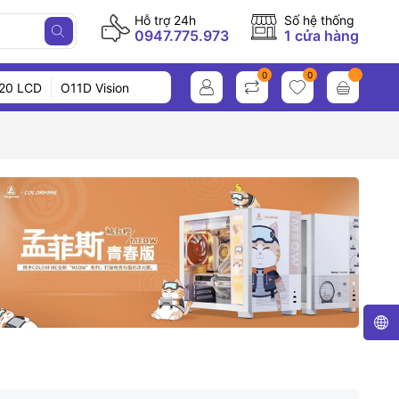
Hỗ trợ 24h
Số hệ thống
0947.775.973
1 cửa hàng
0
0
20 LCD
O11D Vision