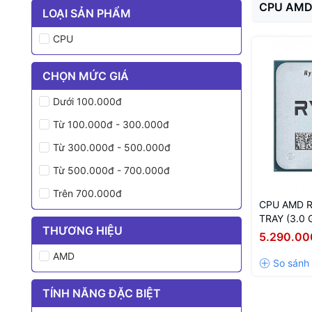
CPU AM
LOẠI SẢN PHẨM
CPU
CHỌN MỨC GIÁ
Dưới 100.000đ
Từ 100.000đ - 300.000đ
Từ 300.000đ - 500.000đ
Từ 500.000đ - 700.000đ
Trên 700.000đ
CPU AMD R
TRAY (3.0 
THƯƠNG HIỆU
| 8 Cores /
5.290.00
MB Cache)
AMD
TÍNH NĂNG ĐẶC BIỆT