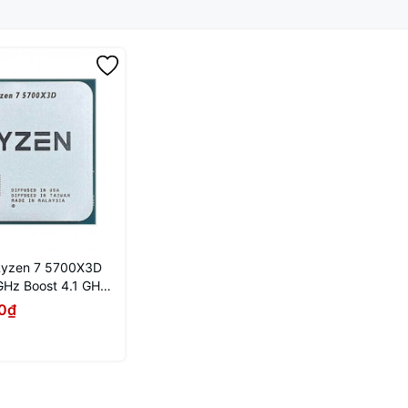
D
yzen 7 5700X3D
GHz Boost 4.1 GHz
 16 Threads | 96
0₫