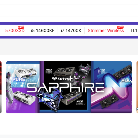
5700X3D
i5 14600KF
i7 14700K
Strimmer Wireless
TL1