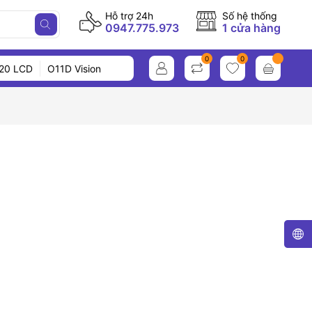
Hỗ trợ 24h
Số hệ thống
0947.775.973
1 cửa hàng
0
0
20 LCD
O11D Vision