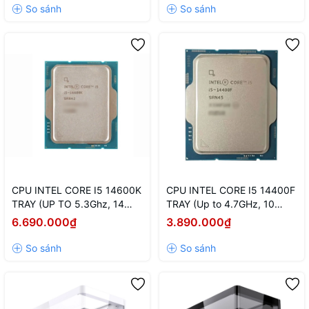
LGA 1700/Raptor Lake)
CPU INTEL CORE I5 14600K
CPU INTEL CORE I5 14400F
TRAY (UP TO 5.3Ghz, 14
TRAY (Up to 4.7GHz, 10
NHÂN 20 LUỒNG, 24MB
Nhân 16 Luồng, 20MB
6.690.000₫
3.890.000₫
CACHE, 125W) - Socket Intel
Cache) - Socket Intel LGA
LGA 1700/RAPTOR LAKE
1700/Raptor Lake