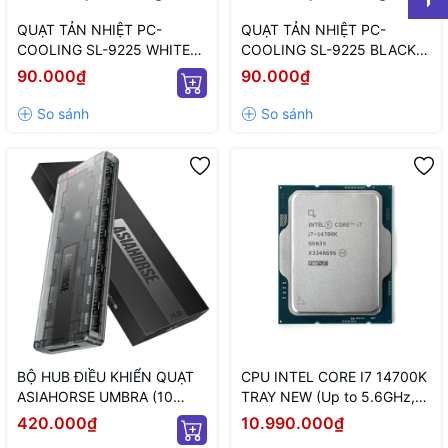
QUẠT TẢN NHIỆT PC-
QUẠT TẢN NHIỆT PC-
COOLING SL-9225 WHITE
COOLING SL-9225 BLACK
ARGB (MÀU TRẮNG/ 9CM/
LED ARGB (MÀU ĐEN/ 9CM/
90.000₫
90.000₫
LED TÂM ARGB VÔ CỰC)
LED TÂM VÔ CỰC)
BỘ HUB ĐIỀU KHIỂN QUẠT
CPU INTEL CORE I7 14700K
ASIAHORSE UMBRA (10
TRAY NEW (Up to 5.6GHz,
CỔNG KẾT NỐI PWM VÀ 5V
20 Nhân 28 Luồng, 33MB
420.000₫
10.990.000₫
ARGB/ NGUỒN SATA)
Cache, 125W) - Socket Intel