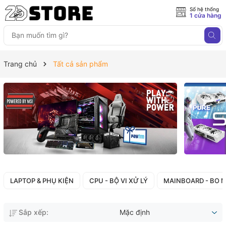
Số hệ thống
1 cửa hàng
Trang chủ
Tất cả sản phẩm
LAPTOP & PHỤ KIỆN
CPU - BỘ VI XỬ LÝ
MAINBOARD - BO 
Sắp xếp:
Mặc định