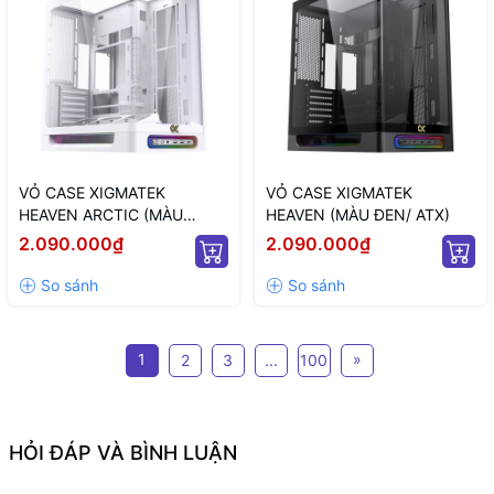
VỎ CASE XIGMATEK
VỎ CASE XIGMATEK
HEAVEN ARCTIC (MÀU
HEAVEN (MÀU ĐEN/ ATX)
TRẮNG/ ATX)
2.090.000₫
2.090.000₫
1
»
2
3
...
100
HỎI ĐÁP VÀ BÌNH LUẬN