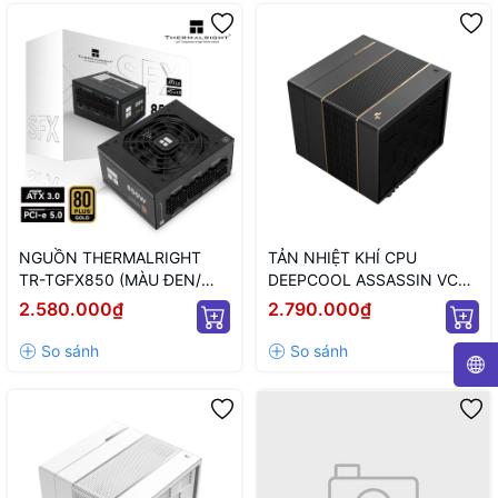
NGUỒN THERMALRIGHT
TẢN NHIỆT KHÍ CPU
TR-TGFX850 (MÀU ĐEN/
DEEPCOOL ASSASSIN VC
CHUẨN SFX/ FULL
ELITE (MÀU ĐEN)
2.580.000₫
2.790.000₫
MODULAR/ 850W)