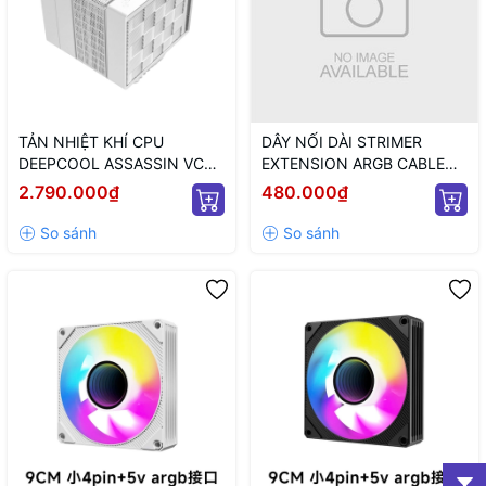
TẢN NHIỆT KHÍ CPU
DÂY NỐI DÀI STRIMER
DEEPCOOL ASSASSIN VC
EXTENSION ARGB CABLE
ELITE WH WH (MÀU TRẮNG)
12+4 TO 12P+4P WHITE
2.790.000₫
480.000₫
(MÀU TRẮNG/ 12VHPWR)