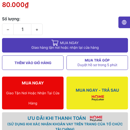
80.000₫
Số lượng:
−
+
MUA NGAY
Giao hàng tận nơi hoặc nhận tại cửa hàng
MUA TRẢ GÓP
THÊM VÀO GIỎ HÀNG
Duyệt hồ sơ trong 5 phút
MUA NGAY
MUA NGAY - TRẢ SAU
Giao Tận Nơi Hoặc Nhận Tại Cửa
Hàng
ƯU ĐÃI KHI THANH TOÁN
(SỬ DỤNG KHI XÁC NHẬN KHOẢN VAY TRÊN TRANG CỦA TỔ CHỨC
TÀI CHÍNH)