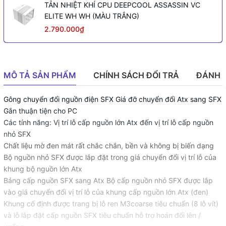
TẢN NHIỆT KHÍ CPU DEEPCOOL ASSASSIN VC
ELITE WH WH (MÀU TRẮNG)
2.790.000₫
MÔ TẢ SẢN PHẨM
CHÍNH SÁCH ĐỔI TRẢ
ĐÁNH 
Gông chuyển đổi nguồn điện SFX Giá đỡ chuyển đổi Atx sang SFX
Gắn thuận tiện cho PC
Các tính năng: Vị trí lỗ cấp nguồn lớn Atx đến vị trí lỗ cấp nguồn
nhỏ SFX
Chất liệu mờ đen mát rất chắc chắn, bền và không bị biến dạng
Bộ nguồn nhỏ SFX được lắp đặt trong giá chuyển đổi vị trí lỗ của
khung bộ nguồn lớn Atx
Bảng cấp nguồn SFX sang Atx Bộ cấp nguồn nhỏ SFX được lắp
vào giá chuyển đổi vị trí lỗ của khung cấp nguồn lớn Atx (đen)
Khung cố định được trang bị lỗ ren M3coarse tiêu chuẩn (8 lỗ vít)
và lỗ lắp đặt cấp nguồn SFX tiêu chuẩn hỗ trợ hoán đổi lên /