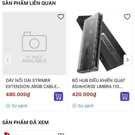
SẢN PHẨM LIÊN QUAN
DÂY NỐI DÀI STRIMER
BỘ HUB ĐIỀU KHIỂN QUẠT
EXTENSION ARGB CABLE
ASIAHORSE UMBRA (10
12+4 TO 12P+4P WHITE
CỔNG KẾT NỐI PWM VÀ 5V
480.000₫
420.000₫
(MÀU TRẮNG/ 12VHPWR)
ARGB/ NGUỒN SATA)
SẢN PHẨM ĐÃ XEM