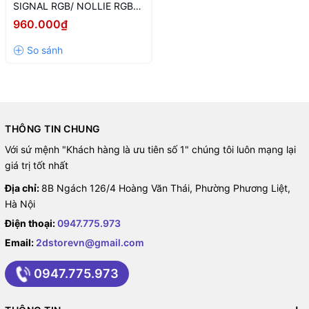
SIGNAL RGB/ NOLLIE RGB
(HỖ TRỢ TÙY BIẾN LED
960.000₫
NÂNG CAO)
THÔNG TIN CHUNG
Với sứ mệnh "Khách hàng là ưu tiên số 1" chúng tôi luôn mạng lại
giá trị tốt nhất
Địa chỉ:
8B Ngách 126/4 Hoàng Văn Thái, Phường Phương Liệt,
Hà Nội
Điện thoại:
0947.775.973
Email:
2dstorevn@gmail.com
0947.775.973