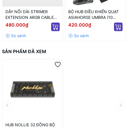
DÂY NỐI DÀI STRIMER
BỘ HUB ĐIỀU KHIỂN QUẠT
EXTENSION ARGB CABLE
ASIAHORSE UMBRA (10
12+4 TO 12P+4P WHITE
CỔNG KẾT NỐI PWM VÀ 5V
480.000₫
420.000₫
(MÀU TRẮNG/ 12VHPWR)
ARGB/ NGUỒN SATA)
SẢN PHẨM ĐÃ XEM
HUB NOLLIE 32 ĐỒNG BỘ