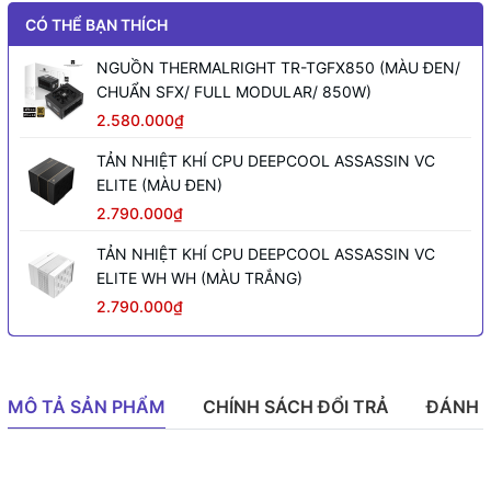
CÓ THỂ BẠN THÍCH
NGUỒN THERMALRIGHT TR-TGFX850 (MÀU ĐEN/
CHUẨN SFX/ FULL MODULAR/ 850W)
2.580.000₫
TẢN NHIỆT KHÍ CPU DEEPCOOL ASSASSIN VC
ELITE (MÀU ĐEN)
2.790.000₫
TẢN NHIỆT KHÍ CPU DEEPCOOL ASSASSIN VC
ELITE WH WH (MÀU TRẮNG)
2.790.000₫
MÔ TẢ SẢN PHẨM
CHÍNH SÁCH ĐỔI TRẢ
ĐÁNH 