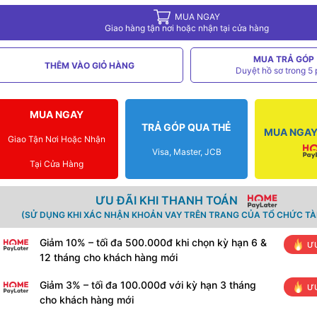
MUA NGAY
Giao hàng tận nơi hoặc nhận tại cửa hàng
MUA TRẢ GÓP
THÊM VÀO GIỎ HÀNG
Duyệt hồ sơ trong 5 
MUA NGAY
TRẢ GÓP QUA THẺ
MUA NGAY 
Giao Tận Nơi Hoặc Nhận
Visa, Master, JCB
Tại Cửa Hàng
ƯU ĐÃI KHI THANH TOÁN
(SỬ DỤNG KHI XÁC NHẬN KHOẢN VAY TRÊN TRANG CỦA TỔ CHỨC TÀI
Giảm 10% – tối đa 500.000đ khi chọn kỳ hạn 6 &
ƯU
12 tháng cho khách hàng mới
Giảm 3% – tối đa 100.000đ với kỳ hạn 3 tháng
ƯU
cho khách hàng mới