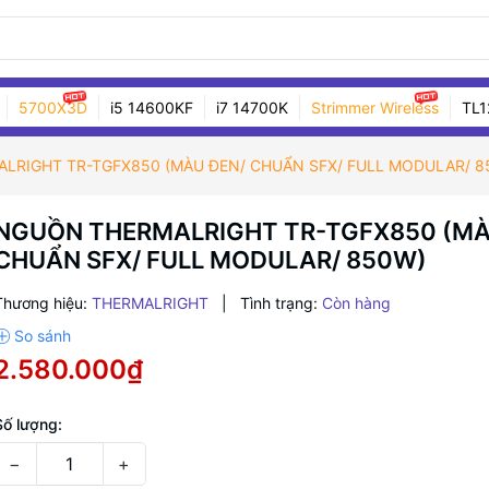
5700X3D
i5 14600KF
i7 14700K
Strimmer Wireless
TL1
LRIGHT TR-TGFX850 (MÀU ĐEN/ CHUẨN SFX/ FULL MODULAR/ 8
NGUỒN THERMALRIGHT TR-TGFX850 (MÀ
CHUẨN SFX/ FULL MODULAR/ 850W)
Thương hiệu:
THERMALRIGHT
|
Tình trạng:
Còn hàng
2.580.000₫
Số lượng:
−
+