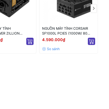
 TÍNH
NGUỒN MÁY TÍNH CORSAIR
NG
ER ZILLION
SF1000L PCIE5 (1000W/ 80
FL
ONZE 750W ATX 3.1
PLUS GOLD/ ATX 3.1/ SFX/ FULL
WH
0₫
4.590.000₫
4.
DB(DA)
MODULLAR)
/8
MO