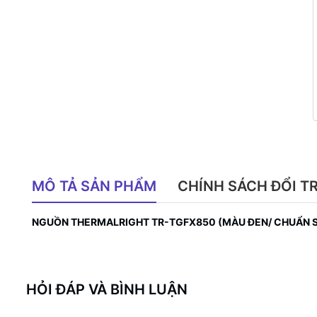
MÔ TẢ SẢN PHẨM
CHÍNH SÁCH ĐỔI T
NGUỒN THERMALRIGHT TR-TGFX850 (MÀU ĐEN/ CHUẨN S
HỎI ĐÁP VÀ BÌNH LUẬN