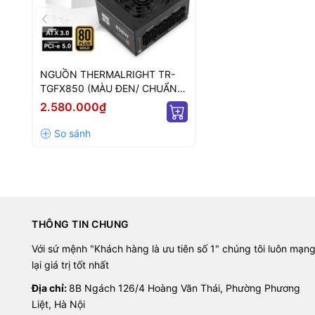
NGUỒN THERMALRIGHT TR-
TGFX850 (MÀU ĐEN/ CHUẨN
SFX/ FULL MODULAR/ 850W)
2.580.000₫
THÔNG TIN CHUNG
Với sứ mệnh "Khách hàng là ưu tiên số 1" chúng tôi luôn mạn
lại giá trị tốt nhất
Địa chỉ:
8B Ngách 126/4 Hoàng Văn Thái, Phường Phương
Liệt, Hà Nội