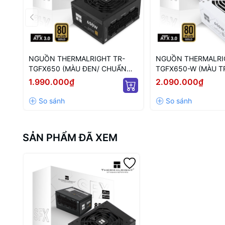
NGUỒN THERMALRIGHT TR-
NGUỒN THERMALRI
TGFX650 (MÀU ĐEN/ CHUẨN
TGFX650-W (MÀU T
SFX/ FULL MODULAR/ 650W)
CHUẨN SFX/ FULL 
1.990.000₫
2.090.000₫
650W)
SẢN PHẨM ĐÃ XEM