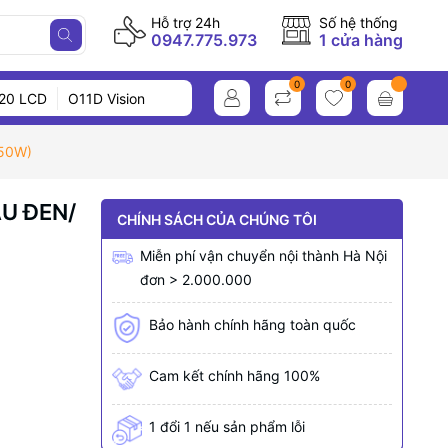
Hỗ trợ 24h
Số hệ thống
0947.775.973
1 cửa hàng
0
0
20 LCD
O11D Vision
50W)
U ĐEN/
CHÍNH SÁCH CỦA CHÚNG TÔI
Miễn phí vận chuyển nội thành Hà Nội
đơn > 2.000.000
Bảo hành chính hãng toàn quốc
Cam kết chính hãng 100%
1 đổi 1 nếu sản phẩm lỗi