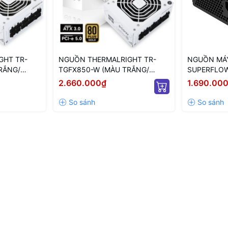
GHT TR-
NGUỒN THERMALRIGHT TR-
NGUỒN MÁY
RẮNG/
TGFX850-W (MÀU TRẮNG/
SUPERFLOW
MODULAR/
CHUẨN SFX/ FULL MODULAR/
80PLUS BR
2.660.000₫
1.690.00
850W)
(SF-750Z12