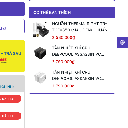
CÓ THỂ BẠN THÍCH
NGUỒN THERMALRIGHT TR-
phút
TGFX850 (MÀU ĐEN/ CHUẨN
SFX/ FULL MODULAR/ 850W)
2.580.000₫
TẢN NHIỆT KHÍ CPU
- TRẢ SAU
DEEPCOOL ASSASSIN VC
ELITE (MÀU ĐEN)
2.790.000₫
TẢN NHIỆT KHÍ CPU
DEEPCOOL ASSASSIN VC
ELITE WH WH (MÀU TRẮNG)
2.790.000₫
 CHÍNH)
 ĐÃI HOT
 ĐÃI HOT