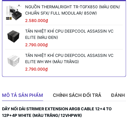
NGUỒN THERMALRIGHT TR-TGFX850 (MÀU ĐEN/
CHUẨN SFX/ FULL MODULAR/ 850W)
2.580.000₫
TẢN NHIỆT KHÍ CPU DEEPCOOL ASSASSIN VC
ELITE (MÀU ĐEN)
2.790.000₫
TẢN NHIỆT KHÍ CPU DEEPCOOL ASSASSIN VC
ELITE WH WH (MÀU TRẮNG)
2.790.000₫
MÔ TẢ SẢN PHẨM
CHÍNH SÁCH ĐỔI TRẢ
ĐÁNH 
DÂY NỐI DÀI STRIMER EXTENSION ARGB CABLE 12+4 TO
12P+4P WHITE (MÀU TRẮNG/ 12VHPWR)