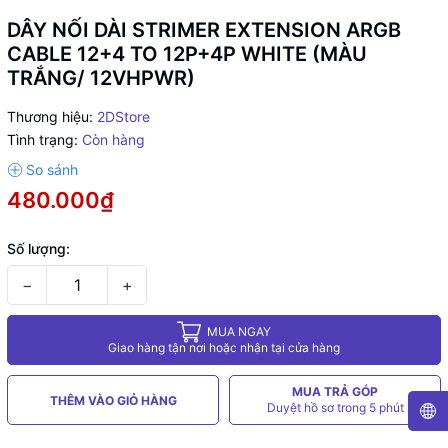
DÂY NỐI DÀI STRIMER EXTENSION ARGB
CABLE 12+4 TO 12P+4P WHITE (MÀU
TRẮNG/ 12VHPWR)
Thương hiệu:
2DStore
Tình trạng:
Còn hàng
480.000₫
Số lượng:
−
+
MUA NGAY
Giao hàng tận nơi hoặc nhận tại cửa hàng
MUA TRẢ GÓP
THÊM VÀO GIỎ HÀNG
Duyệt hồ sơ trong 5 phút