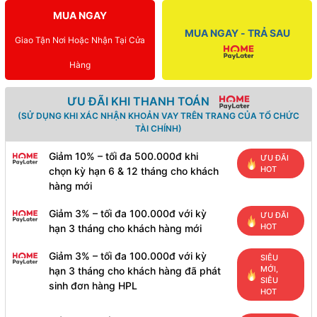
MUA NGAY
MUA NGAY - TRẢ SAU
Giao Tận Nơi Hoặc Nhận Tại Cửa
Hàng
ƯU ĐÃI KHI THANH TOÁN
(SỬ DỤNG KHI XÁC NHẬN KHOẢN VAY TRÊN TRANG CỦA TỔ CHỨC
TÀI CHÍNH)
Giảm 10% – tối đa 500.000đ khi
ƯU ĐÃI
HOT
chọn kỳ hạn 6 & 12 tháng cho khách
hàng mới
Giảm 3% – tối đa 100.000đ với kỳ
ƯU ĐÃI
HOT
hạn 3 tháng cho khách hàng mới
Giảm 3% – tối đa 100.000đ với kỳ
SIÊU
MỚI,
hạn 3 tháng cho khách hàng đã phát
SIÊU
sinh đơn hàng HPL
HOT