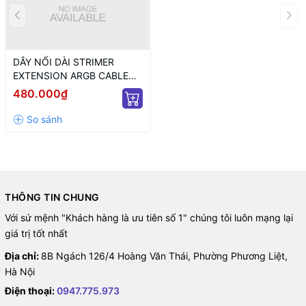
DÂY NỐI DÀI STRIMER
EXTENSION ARGB CABLE
12+4 TO 12P+4P WHITE
480.000₫
(MÀU TRẮNG/ 12VHPWR)
THÔNG TIN CHUNG
Với sứ mệnh "Khách hàng là ưu tiên số 1" chúng tôi luôn mạng lại
giá trị tốt nhất
Địa chỉ:
8B Ngách 126/4 Hoàng Văn Thái, Phường Phương Liệt,
Hà Nội
Điện thoại:
0947.775.973