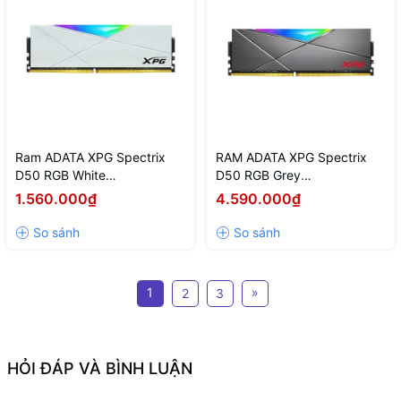
Ram ADATA XPG Spectrix
RAM ADATA XPG Spectrix
D50 RGB White
D50 RGB Grey
(AX4U320016G16A-SW50)
(AX4U32008G16A-ST50)
1.560.000₫
4.590.000₫
16GB (1x16GB) DDR4
8GB (1x8GB) DDR4
3200Mhz
3200Mhz
1
»
2
3
HỎI ĐÁP VÀ BÌNH LUẬN