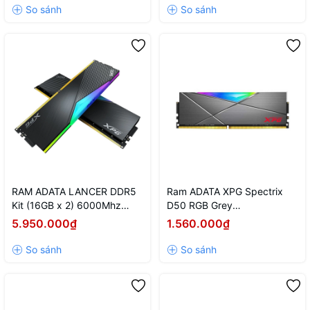
RAM ADATA LANCER DDR5
Ram ADATA XPG Spectrix
Kit (16GB x 2) 6000Mhz
D50 RGB Grey
Black RGB
(AX4U320016G16A-ST50)
5.950.000₫
1.560.000₫
(AX5U6000C3016G-
16GB (1x16GB) DDR4
BCLARBK)
3200Mhz