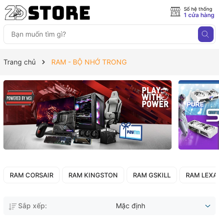
Số hệ thống
1 cửa hàng
Trang chủ
RAM - BỘ NHỚ TRONG
RAM CORSAIR
RAM KINGSTON
RAM GSKILL
RAM LEXA
Sắp xếp:
Mặc định