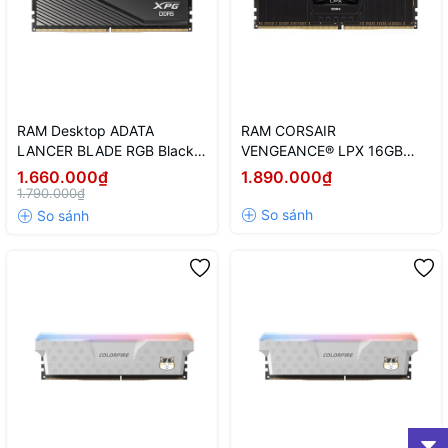
RAM Desktop ADATA
RAM CORSAIR
LANCER BLADE RGB Black
VENGEANCE® LPX 16GB
(AX5U6000C4816G-
(1x16GB) DDR4 3200Mhz
1.660.000₫
1.890.000₫
SLABRBK) 16GB (1x16GB)
1.790.000₫
DDR5 6000MHz