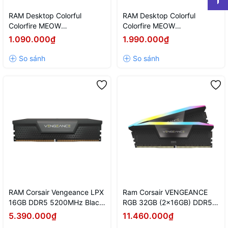
RAM Desktop Colorful
RAM Desktop Colorful
Colorfire MEOW
Colorfire MEOW
(ME08G3200D4MP16S) 8GB
(ME16G3200D4MP18S)
1.090.000₫
1.990.000₫
(1x8GB) DDR4 3200MHz
16GB (1x16GB) DDR4
3200MHz
RAM Corsair Vengeance LPX
Ram Corsair VENGEANCE
16GB DDR5 5200MHz Black
RGB 32GB (2x16GB) DDR5
(CMK16GX5M1B5200C40)
bus 5600MHz Black
5.390.000₫
11.460.000₫
(CMH32GX5M2B5600C40K)