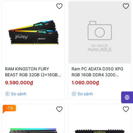
RAM KINGSTON FURY
Ram PC ADATA D35G XPG
BEAST RGB 32GB (2x16GB)
RGB 16GB DDR4 3200
DDR5 5600Mhz
(AX4U320016G16A-
9.590.000₫
1.060.000₫
(KF556C40BBAK2-32)
SBKD35G)
-7%