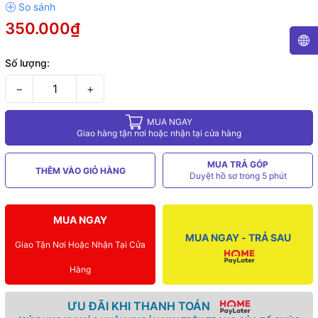
350.000₫
Số lượng:
−
+
MUA NGAY
Giao hàng tận nơi hoặc nhận tại cửa hàng
MUA TRẢ GÓP
THÊM VÀO GIỎ HÀNG
Duyệt hồ sơ trong 5 phút
MUA NGAY
MUA NGAY - TRẢ SAU
Giao Tận Nơi Hoặc Nhận Tại Cửa
Hàng
ƯU ĐÃI KHI THANH TOÁN