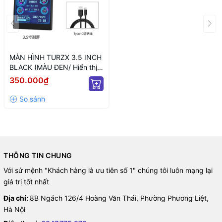
MÀN HÌNH TURZX 3.5 INCH
BLACK (MÀU ĐEN/ Hiển thị
thông số PC)
350.000₫
THÔNG TIN CHUNG
Với sứ mệnh "Khách hàng là ưu tiên số 1" chúng tôi luôn mạng lại
giá trị tốt nhất
Địa chỉ:
8B Ngách 126/4 Hoàng Văn Thái, Phường Phương Liệt,
Hà Nội