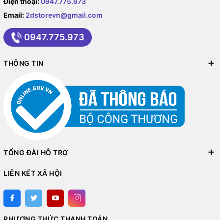
Điện thoại:
0947.775.973
Email:
2dstorevn@gmail.com
0947.775.973
THÔNG TIN
TỔNG ĐÀI HỖ TRỢ
LIÊN KẾT XÃ HỘI
PHƯƠNG THỨC THANH TOÁN