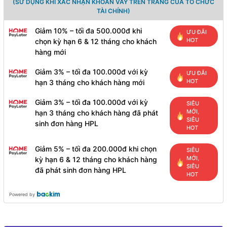
(SỬ DỤNG KHI XÁC NHẬN KHOẢN VAY TRÊN TRANG CỦA TỔ CHỨC
TÀI CHÍNH)
Giảm 10% – tối đa 500.000đ khi
ƯU ĐÃI
HOT
chọn kỳ hạn 6 & 12 tháng cho khách
hàng mới
Giảm 3% – tối đa 100.000đ với kỳ
ƯU ĐÃI
HOT
hạn 3 tháng cho khách hàng mới
Giảm 3% – tối đa 100.000đ với kỳ
SIÊU
MỚI,
hạn 3 tháng cho khách hàng đã phát
SIÊU
sinh đơn hàng HPL
HOT
Giảm 5% – tối đa 200.000đ khi chọn
SIÊU
MỚI,
kỳ hạn 6 & 12 tháng cho khách hàng
SIÊU
đã phát sinh đơn hàng HPL
HOT
Powered by