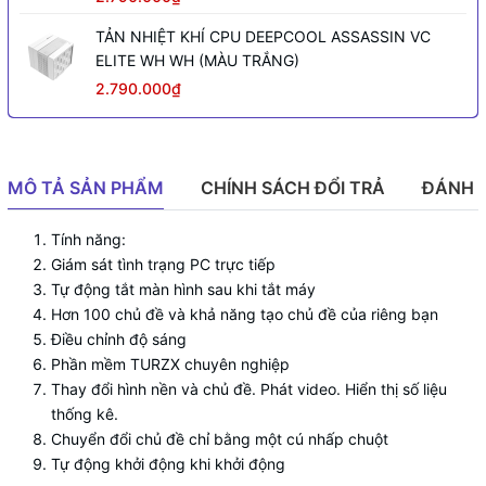
TẢN NHIỆT KHÍ CPU DEEPCOOL ASSASSIN VC
ELITE WH WH (MÀU TRẮNG)
2.790.000₫
MÔ TẢ SẢN PHẨM
CHÍNH SÁCH ĐỔI TRẢ
ĐÁNH 
Tính năng:
Giám sát tình trạng PC trực tiếp
Tự động tắt màn hình sau khi tắt máy
Hơn 100 chủ đề và khả năng tạo chủ đề của riêng bạn
Điều chỉnh độ sáng
Phần mềm TURZX chuyên nghiệp
Thay đổi hình nền và chủ đề. Phát video. Hiển thị số liệu
thống kê.
Chuyển đổi chủ đề chỉ bằng một cú nhấp chuột
Tự động khởi động khi khởi động