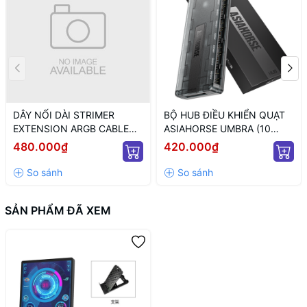
DÂY NỐI DÀI STRIMER
BỘ HUB ĐIỀU KHIỂN QUẠT
EXTENSION ARGB CABLE
ASIAHORSE UMBRA (10
12+4 TO 12P+4P WHITE
CỔNG KẾT NỐI PWM VÀ 5V
480.000₫
420.000₫
(MÀU TRẮNG/ 12VHPWR)
ARGB/ NGUỒN SATA)
SẢN PHẨM ĐÃ XEM