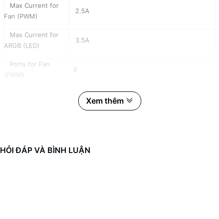
Max Current for
2.5A
Fan (PWM)
Max Current for
3.5A
ARGB (LED)
Ports for Fan
8
(PWM)
Ports for ARGB
8
Xem thêm
(LED)
Port for Power-in
SATA
ARGB Control Type
MB Sync / Controller ( Not included)
HỎI ĐÁP VÀ BÌNH LUẬN