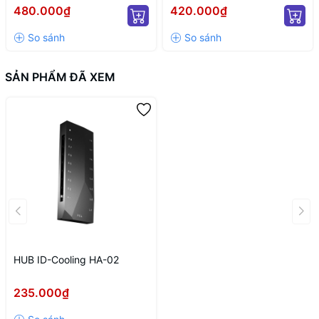
12+4 TO 12P+4P WHITE
CỔNG KẾT NỐI PWM VÀ 5V
480.000₫
420.000₫
(MÀU TRẮNG/ 12VHPWR)
ARGB/ NGUỒN SATA)
SẢN PHẨM ĐÃ XEM
HUB ID-Cooling HA-02
235.000₫