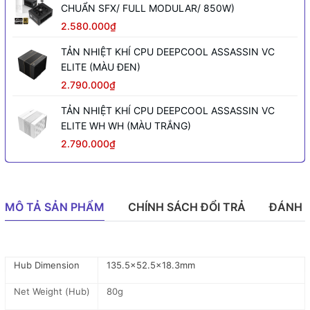
CHUẨN SFX/ FULL MODULAR/ 850W)
2.580.000₫
TẢN NHIỆT KHÍ CPU DEEPCOOL ASSASSIN VC
ELITE (MÀU ĐEN)
2.790.000₫
TẢN NHIỆT KHÍ CPU DEEPCOOL ASSASSIN VC
ELITE WH WH (MÀU TRẮNG)
2.790.000₫
MÔ TẢ SẢN PHẨM
CHÍNH SÁCH ĐỔI TRẢ
ĐÁNH 
Hub Dimension
135.5x52.5x18.3mm
Net Weight (Hub)
80g