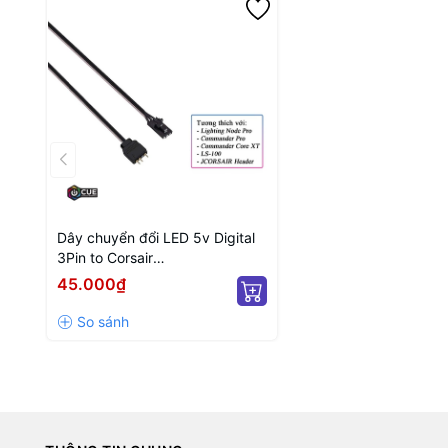
Dây chuyển đổi LED 5v Digital
3Pin to Corsair
(Node/Commander)
45.000₫