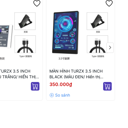
TURZX 3.5 INCH
MÀN HÌNH TURZX 3.5 INCH
GI
 TRẮNG/ HIỂN THỊ
BLACK (MÀU ĐEN/ Hiển thị
SF
PC)
thông số PC)
350.000₫
80