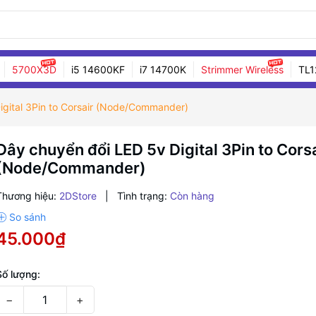
5700X3D
i5 14600KF
i7 14700K
Strimmer Wireless
TL1
igital 3Pin to Corsair (Node/Commander)
Dây chuyển đổi LED 5v Digital 3Pin to Cors
(Node/Commander)
Thương hiệu:
2DStore
|
Tình trạng:
Còn hàng
45.000₫
Số lượng:
−
+