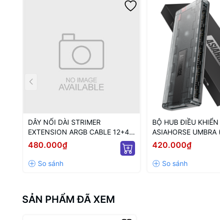
DÂY NỐI DÀI STRIMER
BỘ HUB ĐIỀU KHIỂN
EXTENSION ARGB CABLE 12+4
ASIAHORSE UMBRA 
TO 12P+4P WHITE (MÀU
KẾT NỐI PWM VÀ 5V
480.000₫
420.000₫
TRẮNG/ 12VHPWR)
NGUỒN SATA)
SẢN PHẨM ĐÃ XEM