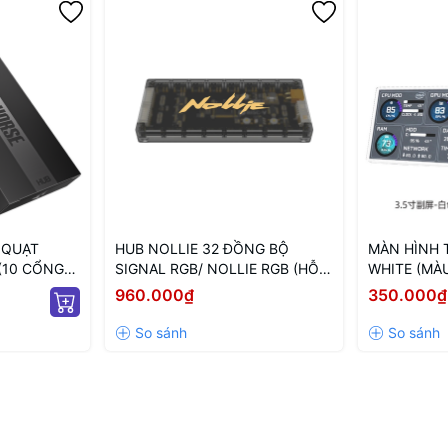
 QUẠT
HUB NOLLIE 32 ĐỒNG BỘ
MÀN HÌNH 
(10 CỔNG
SIGNAL RGB/ NOLLIE RGB (HỖ
WHITE (MÀU
 ARGB/
TRỢ TÙY BIẾN LED NÂNG CAO)
THÔNG SỐ 
960.000₫
350.000₫