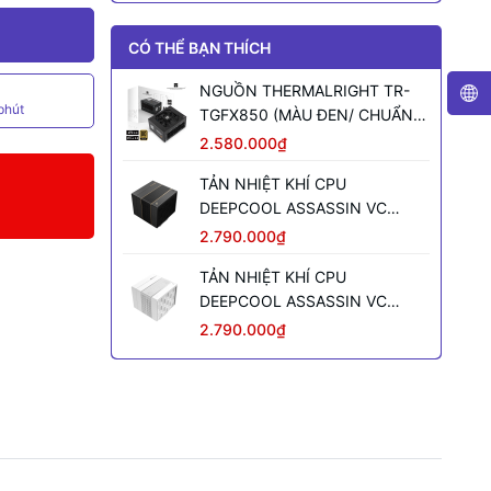
CÓ THỂ BẠN THÍCH
NGUỒN THERMALRIGHT TR-
phút
TGFX850 (MÀU ĐEN/ CHUẨN
SFX/ FULL MODULAR/ 850W)
2.580.000₫
TẢN NHIỆT KHÍ CPU
DEEPCOOL ASSASSIN VC
ELITE (MÀU ĐEN)
2.790.000₫
TẢN NHIỆT KHÍ CPU
DEEPCOOL ASSASSIN VC
ELITE WH WH (MÀU TRẮNG)
2.790.000₫