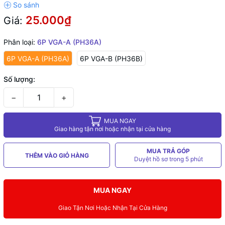
25.000₫
Giá:
Phân loại:
6P VGA-A (PH36A)
6P VGA-A (PH36A)
6P VGA-B (PH36B)
Số lượng:
−
+
MUA NGAY
Giao hàng tận nơi hoặc nhận tại cửa hàng
MUA TRẢ GÓP
THÊM VÀO GIỎ HÀNG
Duyệt hồ sơ trong 5 phút
MUA NGAY
Giao Tận Nơi Hoặc Nhận Tại Cửa Hàng