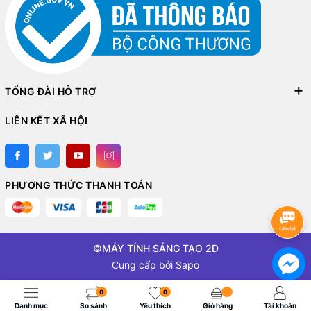
TỔNG ĐÀI HỖ TRỢ
LIÊN KẾT XÃ HỘI
PHƯƠNG THỨC THANH TOÁN
©
MÁY TÍNH SÁNG TẠO 2D
Cung cấp bởi
Sapo
0
0
Danh mục
So sánh
Yêu thích
Giỏ hàng
Tài khoản