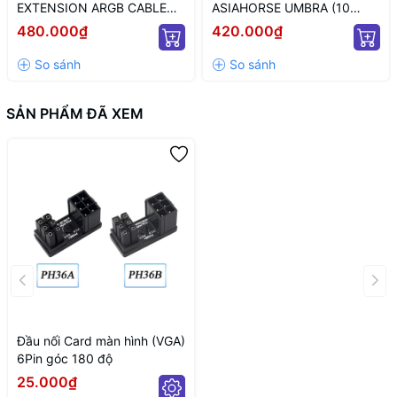
EXTENSION ARGB CABLE
ASIAHORSE UMBRA (10
12+4 TO 12P+4P WHITE
CỔNG KẾT NỐI PWM VÀ 5V
480.000₫
420.000₫
(MÀU TRẮNG/ 12VHPWR)
ARGB/ NGUỒN SATA)
SẢN PHẨM ĐÃ XEM
Đầu nối Card màn hình (VGA)
6Pin góc 180 độ
25.000₫