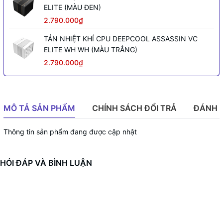
ELITE (MÀU ĐEN)
2.790.000₫
TẢN NHIỆT KHÍ CPU DEEPCOOL ASSASSIN VC
ELITE WH WH (MÀU TRẮNG)
2.790.000₫
MÔ TẢ SẢN PHẨM
CHÍNH SÁCH ĐỔI TRẢ
ĐÁNH 
Thông tin sản phẩm đang được cập nhật
HỎI ĐÁP VÀ BÌNH LUẬN