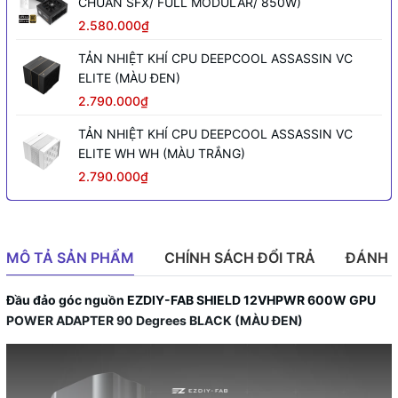
CHUẨN SFX/ FULL MODULAR/ 850W)
2.580.000₫
TẢN NHIỆT KHÍ CPU DEEPCOOL ASSASSIN VC
ELITE (MÀU ĐEN)
2.790.000₫
TẢN NHIỆT KHÍ CPU DEEPCOOL ASSASSIN VC
ELITE WH WH (MÀU TRẮNG)
2.790.000₫
MÔ TẢ SẢN PHẨM
CHÍNH SÁCH ĐỔI TRẢ
ĐÁNH 
Đầu đảo góc nguồn EZDIY-FAB SHIELD 12VHPWR 600W GPU
POWER ADAPTER 90 Degrees BLACK (MÀU ĐEN)