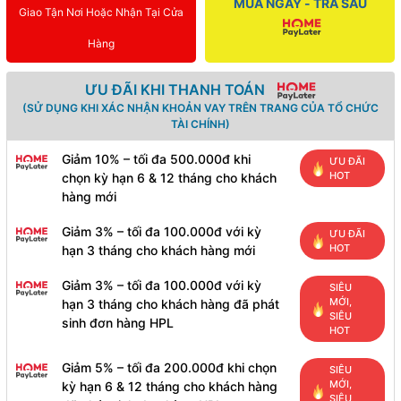
MUA NGAY - TRẢ SAU
Giao Tận Nơi Hoặc Nhận Tại Cửa
Hàng
ƯU ĐÃI KHI THANH TOÁN
(SỬ DỤNG KHI XÁC NHẬN KHOẢN VAY TRÊN TRANG CỦA TỔ CHỨC
TÀI CHÍNH)
Giảm 10% – tối đa 500.000đ khi
ƯU ĐÃI
HOT
chọn kỳ hạn 6 & 12 tháng cho khách
hàng mới
Giảm 3% – tối đa 100.000đ với kỳ
ƯU ĐÃI
HOT
hạn 3 tháng cho khách hàng mới
Giảm 3% – tối đa 100.000đ với kỳ
SIÊU
MỚI,
hạn 3 tháng cho khách hàng đã phát
SIÊU
sinh đơn hàng HPL
HOT
Giảm 5% – tối đa 200.000đ khi chọn
SIÊU
MỚI,
kỳ hạn 6 & 12 tháng cho khách hàng
SIÊU