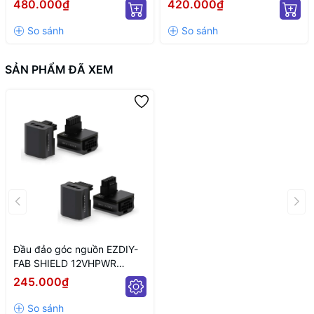
480.000₫
420.000₫
(MÀU TRẮNG/ 12VHPWR)
ARGB/ NGUỒN SATA)
SẢN PHẨM ĐÃ XEM
Đầu đảo góc nguồn EZDIY-
FAB SHIELD 12VHPWR
600W GPU POWER
245.000₫
ADAPTER 90 Degrees
BLACK (MÀU ĐEN)