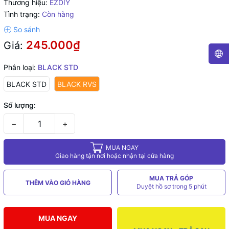
Thương hiệu:
EZDIY
Tình trạng:
Còn hàng
245.000₫
Giá:
Phân loại:
BLACK STD
BLACK STD
BLACK RVS
Số lượng:
−
+
MUA NGAY
Giao hàng tận nơi hoặc nhận tại cửa hàng
MUA TRẢ GÓP
THÊM VÀO GIỎ HÀNG
Duyệt hồ sơ trong 5 phút
MUA NGAY