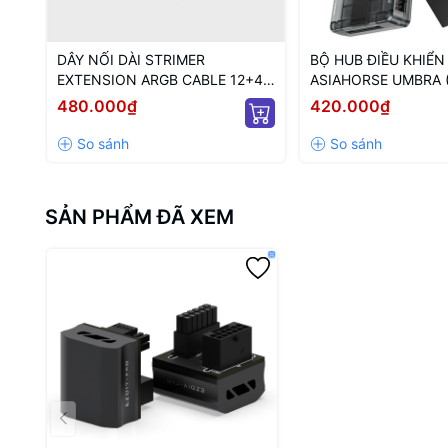
DÂY NỐI DÀI STRIMER
BỘ HUB ĐIỀU KHIỂN
EXTENSION ARGB CABLE 12+4
ASIAHORSE UMBRA 
TO 12P+4P WHITE (MÀU
KẾT NỐI PWM VÀ 5V
480.000₫
420.000₫
TRẮNG/ 12VHPWR)
NGUỒN SATA)
SẢN PHẨM ĐÃ XEM