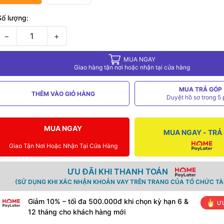
Số lượng:
−
+
MUA NGAY
Giao hàng tận nơi hoặc nhận tại cửa hàng
MUA TRẢ GÓP
THÊM VÀO GIỎ HÀNG
Duyệt hồ sơ trong 5 
MUA NGAY
MUA NGAY - TRẢ
Giao Tận Nơi Hoặc Nhận Tại Cửa Hàng
ƯU ĐÃI KHI THANH TOÁN
(SỬ DỤNG KHI XÁC NHẬN KHOẢN VAY TRÊN TRANG CỦA TỔ CHỨC TÀI
Giảm 10% – tối đa 500.000đ khi chọn kỳ hạn 6 &
ƯU
12 tháng cho khách hàng mới