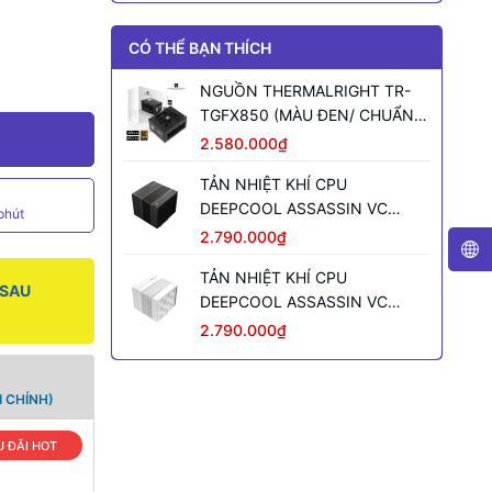
CÓ THỂ BẠN THÍCH
NGUỒN THERMALRIGHT TR-
TGFX850 (MÀU ĐEN/ CHUẨN
SFX/ FULL MODULAR/ 850W)
2.580.000₫
TẢN NHIỆT KHÍ CPU
DEEPCOOL ASSASSIN VC
phút
ELITE (MÀU ĐEN)
2.790.000₫
TẢN NHIỆT KHÍ CPU
 SAU
DEEPCOOL ASSASSIN VC
ELITE WH WH (MÀU TRẮNG)
2.790.000₫
 CHÍNH)
 ĐÃI HOT