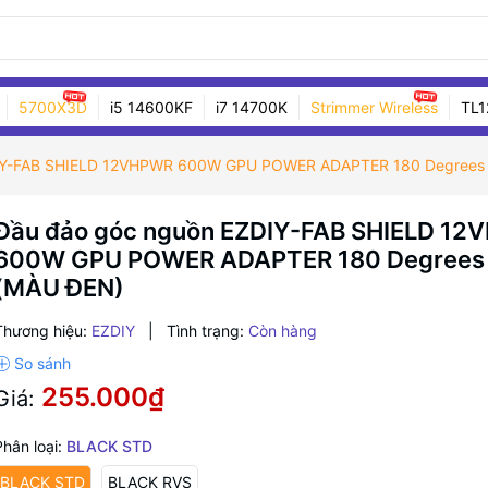
5700X3D
i5 14600KF
i7 14700K
Strimmer Wireless
TL1
DIY-FAB SHIELD 12VHPWR 600W GPU POWER ADAPTER 180 Degrees
Đầu đảo góc nguồn EZDIY-FAB SHIELD 1
600W GPU POWER ADAPTER 180 Degrees
(MÀU ĐEN)
Thương hiệu:
EZDIY
|
Tình trạng:
Còn hàng
255.000₫
Giá:
Phân loại:
BLACK STD
BLACK STD
BLACK RVS