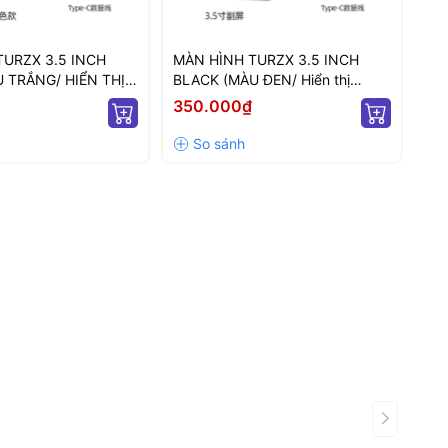
TURZX 3.5 INCH
MÀN HÌNH TURZX 3.5 INCH
GI
 TRẮNG/ HIỂN THỊ
BLACK (MÀU ĐEN/ Hiển thị
SF
PC)
thông số PC)
350.000₫
80