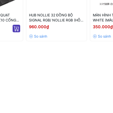
 QUẠT
HUB NOLLIE 32 ĐỒNG BỘ
MÀN HÌNH 
(10 CỔNG
SIGNAL RGB/ NOLLIE RGB (HỖ
WHITE (MÀU
 ARGB/
TRỢ TÙY BIẾN LED NÂNG CAO)
THÔNG SỐ 
960.000₫
350.000₫