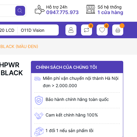
Hỗ trợ 24h
Số hệ thống
0947.775.973
1 cửa hàng
0
0
20 LCD
O11D Vision
 BLACK (MÀU ĐEN)
2VHPWR
CHÍNH SÁCH CỦA CHÚNG TÔI
 BLACK
Miễn phí vận chuyển nội thành Hà Nội
đơn > 2.000.000
Bảo hành chính hãng toàn quốc
Cam kết chính hãng 100%
1 đổi 1 nếu sản phẩm lỗi