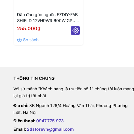
Đầu đảo góc nguồn EZDIY-FAB
SHIELD 12VHPWR 600W GPU
POWER ADAPTER 180 Degrees
255.000₫
BLACK (MÀU ĐEN)
THÔNG TIN CHUNG
Với sứ mệnh "Khách hàng là ưu tiên số 1" chúng tôi luôn mạn
lại giá trị tốt nhất
Địa chỉ:
8B Ngách 126/4 Hoàng Văn Thái, Phường Phương
Liệt, Hà Nội
Điện thoại:
0947.775.973
Email:
2dstorevn@gmail.com