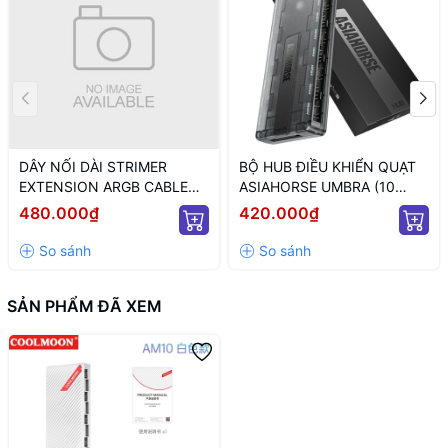
DÂY NỐI DÀI STRIMER
BỘ HUB ĐIỀU KHIỂN QUẠT
EXTENSION ARGB CABLE
ASIAHORSE UMBRA (10
12+4 TO 12P+4P WHITE
CỔNG KẾT NỐI PWM VÀ 5V
480.000₫
420.000₫
(MÀU TRẮNG/ 12VHPWR)
ARGB/ NGUỒN SATA)
SẢN PHẨM ĐÃ XEM