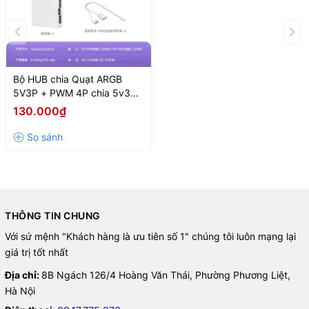
Bộ HUB chia Quạt ARGB
5V3P + PWM 4P chia 5v3
COOLMOON AM10 WHITE
130.000₫
(MÀU TRẮNG)
THÔNG TIN CHUNG
Với sứ mệnh "Khách hàng là ưu tiên số 1" chúng tôi luôn mạng lại
giá trị tốt nhất
Địa chỉ:
8B Ngách 126/4 Hoàng Văn Thái, Phường Phương Liệt,
Hà Nội