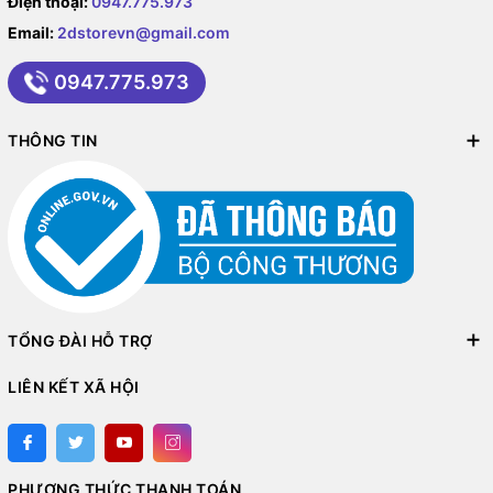
Điện thoại:
0947.775.973
Email:
2dstorevn@gmail.com
0947.775.973
THÔNG TIN
TỔNG ĐÀI HỖ TRỢ
LIÊN KẾT XÃ HỘI
PHƯƠNG THỨC THANH TOÁN