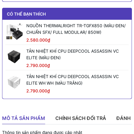
CÓ THỂ BẠN THÍCH
NGUỒN THERMALRIGHT TR-TGFX850 (MÀU ĐEN/
CHUẨN SFX/ FULL MODULAR/ 850W)
2.580.000₫
TẢN NHIỆT KHÍ CPU DEEPCOOL ASSASSIN VC
ELITE (MÀU ĐEN)
2.790.000₫
TẢN NHIỆT KHÍ CPU DEEPCOOL ASSASSIN VC
ELITE WH WH (MÀU TRẮNG)
2.790.000₫
MÔ TẢ SẢN PHẨM
CHÍNH SÁCH ĐỔI TRẢ
ĐÁNH 
Thông tin sản phẩm đang được cập nhật