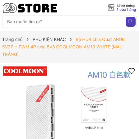
Số hệ thống
1 cửa hàng
Trang chủ
PHỤ KIỆN KHÁC
Bộ HUB chia Quạt ARGB
5V3P + PWM 4P chia 5v3 COOLMOON AM10 WHITE (MÀU
TRẮNG)