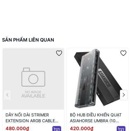
SẢN PHẨM LIÊN QUAN
DÂY NỐI DÀI STRIMER
BỘ HUB ĐIỀU KHIỂN QUẠT
EXTENSION ARGB CABLE
ASIAHORSE UMBRA (10
12+4 TO 12P+4P WHITE
CỔNG KẾT NỐI PWM VÀ 5V
480.000₫
420.000₫