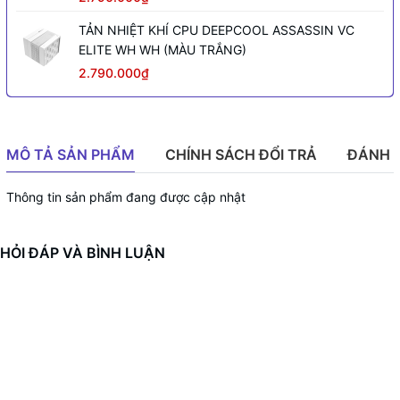
TẢN NHIỆT KHÍ CPU DEEPCOOL ASSASSIN VC
ELITE WH WH (MÀU TRẮNG)
2.790.000₫
MÔ TẢ SẢN PHẨM
CHÍNH SÁCH ĐỔI TRẢ
ĐÁNH 
Thông tin sản phẩm đang được cập nhật
HỎI ĐÁP VÀ BÌNH LUẬN