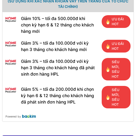
(SỬ DỤNG KHI XÁC NHẬN KHOẢN VAY TRÊN TRANG CỦA TỔ CHỨC
TÀI CHÍNH)
Giảm 10% – tối đa 500.000đ khi
ƯU ĐÃI
HOT
chọn kỳ hạn 6 & 12 tháng cho khách
hàng mới
Giảm 3% – tối đa 100.000đ với kỳ
ƯU ĐÃI
HOT
hạn 3 tháng cho khách hàng mới
Giảm 3% – tối đa 100.000đ với kỳ
SIÊU
MỚI,
hạn 3 tháng cho khách hàng đã phát
SIÊU
sinh đơn hàng HPL
HOT
Giảm 5% – tối đa 200.000đ khi chọn
SIÊU
MỚI,
kỳ hạn 6 & 12 tháng cho khách hàng
SIÊU
đã phát sinh đơn hàng HPL
HOT
Powered by