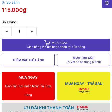
115.000₫
Số lượng:
−
+
MUA NGAY
Giao hàng tận nơi hoặc nhận tại cửa hàng
MUA TRẢ GÓP
THÊM VÀO GIỎ HÀNG
Duyệt hồ sơ trong 5 phút
MUA NGAY
MUA NGAY - TRẢ SAU
Giao Tận Nơi Hoặc Nhận Tại Cửa
Hàng
ƯU ĐÃI KHI THANH TOÁN