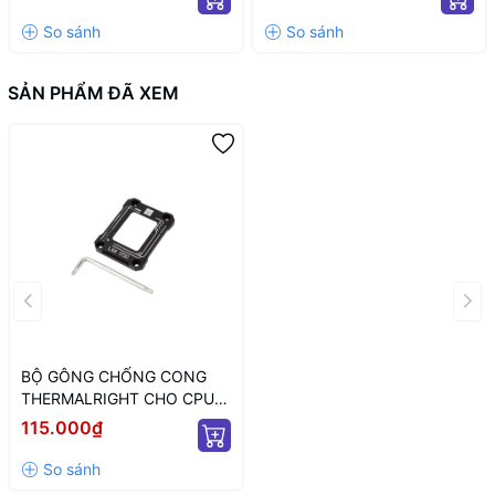
(MÀU TRẮNG/ 12VHPWR)
ARGB/ NGUỒN SATA)
SẢN PHẨM ĐÃ XEM
BỘ GÔNG CHỐNG CONG
THERMALRIGHT CHO CPU
INTEL LGA 17XX-BCF-
115.000₫
BLACK V2