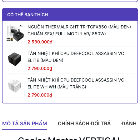
CÓ THỂ BẠN THÍCH
NGUỒN THERMALRIGHT TR-TGFX850 (MÀU ĐEN/
CHUẨN SFX/ FULL MODULAR/ 850W)
2.580.000₫
TẢN NHIỆT KHÍ CPU DEEPCOOL ASSASSIN VC
ELITE (MÀU ĐEN)
2.790.000₫
TẢN NHIỆT KHÍ CPU DEEPCOOL ASSASSIN VC
ELITE WH WH (MÀU TRẮNG)
2.790.000₫
MÔ TẢ SẢN PHẨM
CHÍNH SÁCH ĐỔI TRẢ
ĐÁNH 