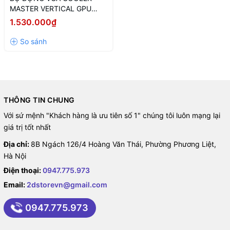
Cooler Master VERTICAL
MASTER VERTICAL GPU
HOLDER KIT VER 3 BLACK
1.530.000₫
GRAPHICS CARD HOLDER KIT
(MÀU ĐEN/ PCIE 4.0
165mm)
V3 (PCIe 4.0)
thép SGCC chấp lượng cao đáng tin cậy, loại bỏ khả năng bị võng
hoặc biến dạng.
THÔNG TIN CHUNG
Với sứ mệnh "Khách hàng là ưu tiên số 1" chúng tôi luôn mạng lại
giá trị tốt nhất
Địa chỉ:
8B Ngách 126/4 Hoàng Văn Thái, Phường Phương Liệt,
Hà Nội
Điện thoại:
0947.775.973
Email:
2dstorevn@gmail.com
Cooler Master VERTICAL
0947.775.973
GRAPHICS CARD HOLDER KIT