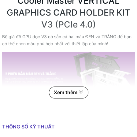
Cooler Master VERTICAL
GRAPHICS CARD HOLDER KIT
V3 (PCIe 4.0)
Bộ giá đỡ GPU dọc V3 có sẵn cả hai màu ĐEN và TRẮNG để bạn
có thể chọn màu phù hợp nhất với thiết lập của mình!
Xem thêm
Cooler Master VERTICAL
GRAPHICS CARD HOLDER KIT
THÔNG SỐ KỸ THUẬT