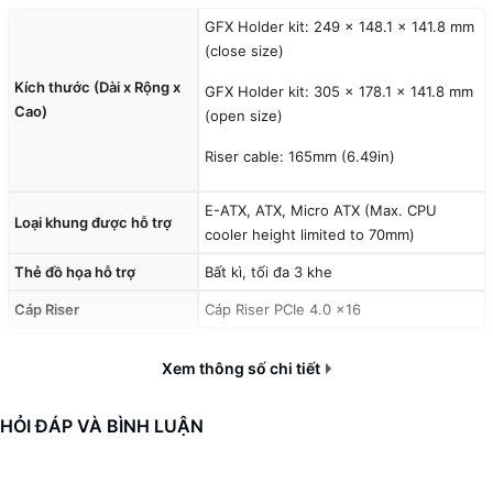
V3 (PCIe 4.0)
GFX Holder kit: 249 x 148.1 x 141.8 mm
Cho phép truyền dữ liệu hiệu quả và kết nối giữa các thành phần
(close size)
phần cứng mới nhất.
Kích thước (Dài x Rộng x
GFX Holder kit: 305 x 178.1 x 141.8 mm
Cao)
(open size)
Riser cable: 165mm (6.49in)
E-ATX, ATX, Micro ATX (Max. CPU
Loại khung được hỗ trợ
cooler height limited to 70mm)
Thẻ đồ họa hỗ trợ
Bất kì, tối đa 3 khe
Cooler Master VERTICAL
Cáp Riser
Cáp Riser PCIe 4.0 x16
GRAPHICS CARD HOLDER KIT
Khả năng tương thích
PCIe 4.0 trở lên
Xem thông số chi tiết
V3 (PCIe 4.0)
Số chứng nhận CE
BKC210933AC
Số PCB / Dây UL
E1895721 / E252840
HỎI ĐÁP VÀ BÌNH LUẬN
Tận dụng tối đa các thành phần của bạn bằng cách trưng bày
Vật liệu linh kiện điện tử
PCBA, Dây đồng đóng hộp 30 AWG
GPU của bạn.