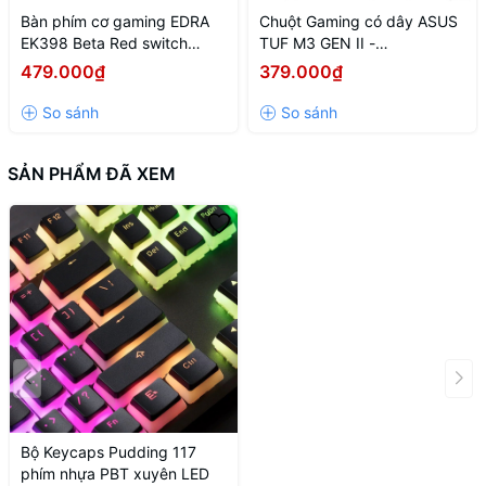
Bàn phím cơ gaming EDRA
Chuột Gaming có dây ASUS
EK398 Beta Red switch
TUF M3 GEN II -
(USB/ABS/Led Rainbow)
90MP0320-BMUA00
479.000₫
379.000₫
SẢN PHẨM ĐÃ XEM
Bộ Keycaps Pudding 117
phím nhựa PBT xuyên LED