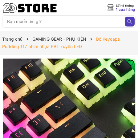
Số hệ thống
1 cửa hàng
Trang chủ
GAMING GEAR - PHỤ KIỆN
Bộ Keycaps
Pudding 117 phím nhựa PBT xuyên LED