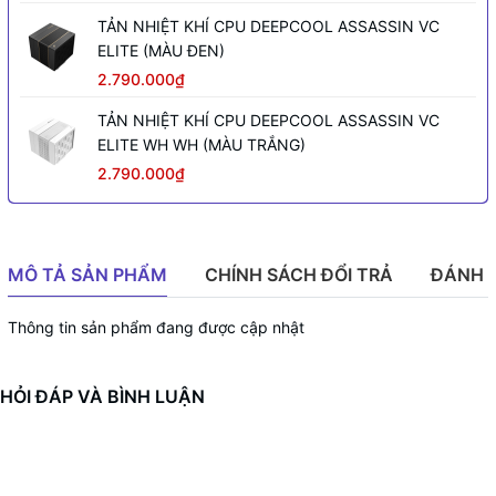
TẢN NHIỆT KHÍ CPU DEEPCOOL ASSASSIN VC
ELITE (MÀU ĐEN)
2.790.000₫
TẢN NHIỆT KHÍ CPU DEEPCOOL ASSASSIN VC
ELITE WH WH (MÀU TRẮNG)
2.790.000₫
MÔ TẢ SẢN PHẨM
CHÍNH SÁCH ĐỔI TRẢ
ĐÁNH 
Thông tin sản phẩm đang được cập nhật
HỎI ĐÁP VÀ BÌNH LUẬN