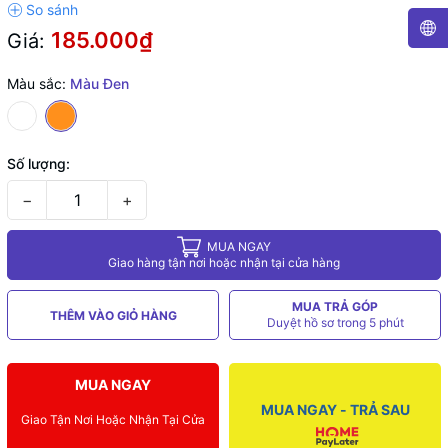
185.000₫
Giá:
Màu sắc:
Màu Đen
Số lượng:
−
+
MUA NGAY
Giao hàng tận nơi hoặc nhận tại cửa hàng
MUA TRẢ GÓP
THÊM VÀO GIỎ HÀNG
Duyệt hồ sơ trong 5 phút
MUA NGAY
MUA NGAY - TRẢ SAU
Giao Tận Nơi Hoặc Nhận Tại Cửa