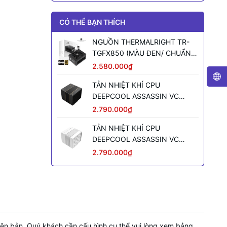
CÓ THỂ BẠN THÍCH
NGUỒN THERMALRIGHT TR-
TGFX850 (MÀU ĐEN/ CHUẨN
SFX/ FULL MODULAR/ 850W)
2.580.000₫
TẢN NHIỆT KHÍ CPU
DEEPCOOL ASSASSIN VC
ELITE (MÀU ĐEN)
2.790.000₫
TẢN NHIỆT KHÍ CPU
DEEPCOOL ASSASSIN VC
ELITE WH WH (MÀU TRẮNG)
2.790.000₫
phiên bản. Quý khách cần cấu hình cụ thể vui lòng xem bảng