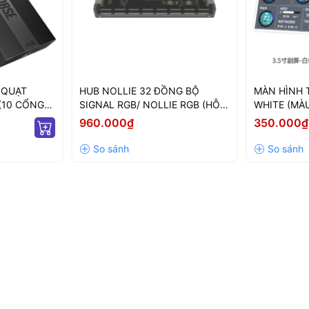
 QUẠT
HUB NOLLIE 32 ĐỒNG BỘ
MÀN HÌNH 
(10 CỔNG
SIGNAL RGB/ NOLLIE RGB (HỖ
WHITE (MÀU
 ARGB/
TRỢ TÙY BIẾN LED NÂNG CAO)
THÔNG SỐ 
960.000₫
350.000₫