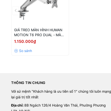
GIÁ TREO MÀN HÌNH HUMAN
MOTION T6 PRO DUAL - MÀU
TRẮNG (17 INCH - 32 INCH)
1.150.000₫
THÔNG TIN CHUNG
Với sứ mệnh "Khách hàng là ưu tiên số 1" chúng tôi luôn mạn
lại giá trị tốt nhất
Địa chỉ:
8B Ngách 126/4 Hoàng Văn Thái, Phường Phương
Liệt, Hà Nội