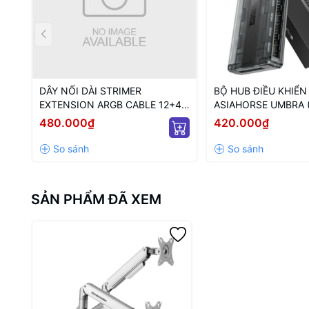
DÂY NỐI DÀI STRIMER
BỘ HUB ĐIỀU KHIỂN
EXTENSION ARGB CABLE 12+4
ASIAHORSE UMBRA 
TO 12P+4P WHITE (MÀU
KẾT NỐI PWM VÀ 5V
480.000₫
420.000₫
TRẮNG/ 12VHPWR)
NGUỒN SATA)
SẢN PHẨM ĐÃ XEM