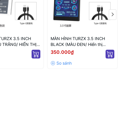
TURZX 3.5 INCH
MÀN HÌNH TURZX 3.5 INCH
GI
 TRẮNG/ HIỂN THỊ
BLACK (MÀU ĐEN/ Hiển thị
SF
PC)
thông số PC)
350.000₫
80