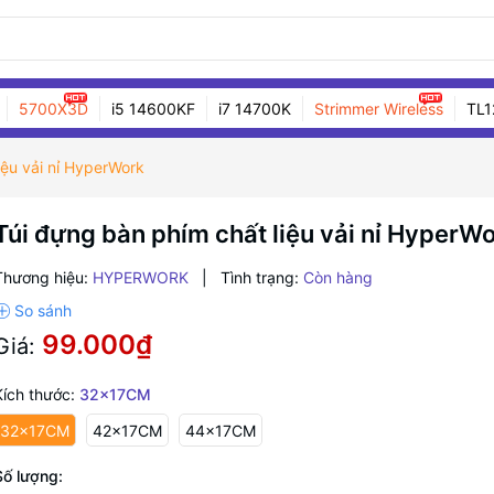
5700X3D
i5 14600KF
i7 14700K
Strimmer Wireless
TL1
iệu vải nỉ HyperWork
Túi đựng bàn phím chất liệu vải nỉ HyperW
Thương hiệu:
HYPERWORK
|
Tình trạng:
Còn hàng
99.000₫
Giá:
Kích thước:
32x17CM
32x17CM
42x17CM
44x17CM
Số lượng: