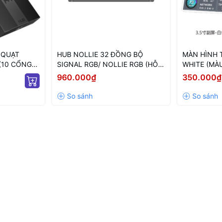
 QUẠT
HUB NOLLIE 32 ĐỒNG BỘ
MÀN HÌNH 
(10 CỔNG
SIGNAL RGB/ NOLLIE RGB (HỖ
WHITE (MÀU
 ARGB/
TRỢ TÙY BIẾN LED NÂNG CAO)
THÔNG SỐ 
960.000₫
350.000₫