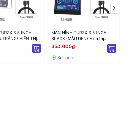
TURZX 3.5 INCH
MÀN HÌNH TURZX 3.5 INCH
GI
 TRẮNG/ HIỂN THỊ
BLACK (MÀU ĐEN/ Hiển thị
SF
PC)
thông số PC)
350.000₫
80