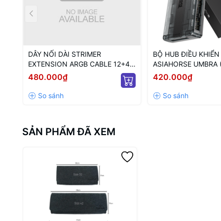
DÂY NỐI DÀI STRIMER
BỘ HUB ĐIỀU KHIỂN
EXTENSION ARGB CABLE 12+4
ASIAHORSE UMBRA 
TO 12P+4P WHITE (MÀU
KẾT NỐI PWM VÀ 5V
480.000₫
420.000₫
TRẮNG/ 12VHPWR)
NGUỒN SATA)
SẢN PHẨM ĐÃ XEM