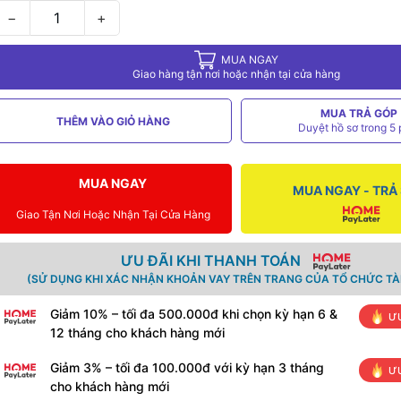
−
+
MUA NGAY
Giao hàng tận nơi hoặc nhận tại cửa hàng
MUA TRẢ GÓP
THÊM VÀO GIỎ HÀNG
Duyệt hồ sơ trong 5 
MUA NGAY
MUA NGAY - TRẢ
Giao Tận Nơi Hoặc Nhận Tại Cửa Hàng
ƯU ĐÃI KHI THANH TOÁN
(SỬ DỤNG KHI XÁC NHẬN KHOẢN VAY TRÊN TRANG CỦA TỔ CHỨC TÀI
Giảm 10% – tối đa 500.000đ khi chọn kỳ hạn 6 &
ƯU
12 tháng cho khách hàng mới
Giảm 3% – tối đa 100.000đ với kỳ hạn 3 tháng
ƯU
cho khách hàng mới