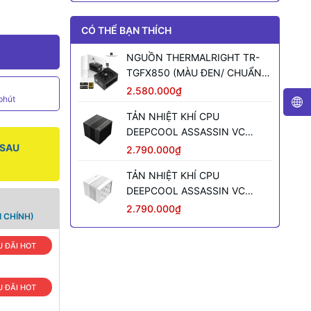
CÓ THỂ BẠN THÍCH
NGUỒN THERMALRIGHT TR-
TGFX850 (MÀU ĐEN/ CHUẨN
SFX/ FULL MODULAR/ 850W)
2.580.000₫
phút
TẢN NHIỆT KHÍ CPU
DEEPCOOL ASSASSIN VC
ELITE (MÀU ĐEN)
 SAU
2.790.000₫
TẢN NHIỆT KHÍ CPU
DEEPCOOL ASSASSIN VC
ELITE WH WH (MÀU TRẮNG)
2.790.000₫
 CHÍNH)
 ĐÃI HOT
 ĐÃI HOT