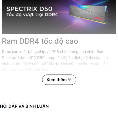
Ram DDR4 tốc độ cao
Được sản xuất bằng chip và PCB chất lượng cao nhất,
Ram
Desktop
Adata XPG D50 cung cấp độ ổn định, độ tin cậy cao
nhất và tốc độ lên đến 4800MHz. Hơn nữa, nó hỗ trợ các nền
tảng Intel và AMD mới nhất.
Xem thêm
HỎI ĐÁP VÀ BÌNH LUẬN