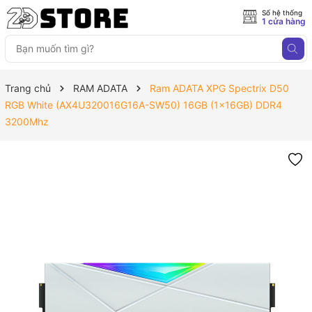
Số hệ thống
1 cửa hàng
Trang chủ
RAM ADATA
Ram ADATA XPG Spectrix D50
RGB White (AX4U320016G16A-SW50) 16GB (1x16GB) DDR4
3200Mhz