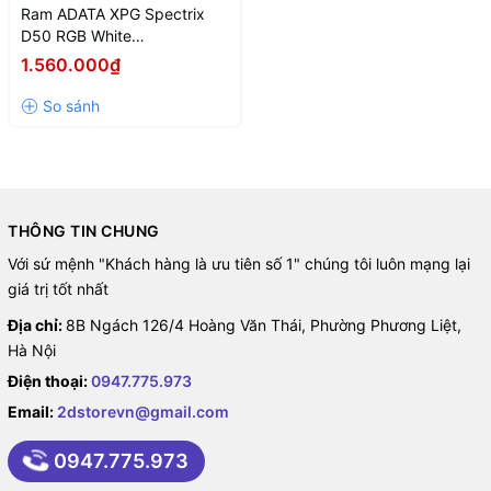
Ram ADATA XPG Spectrix
D50 RGB White
(AX4U320016G16A-SW50)
1.560.000₫
16GB (1x16GB) DDR4
3200Mhz
THÔNG TIN CHUNG
Với sứ mệnh "Khách hàng là ưu tiên số 1" chúng tôi luôn mạng lại
giá trị tốt nhất
Địa chỉ:
8B Ngách 126/4 Hoàng Văn Thái, Phường Phương Liệt,
Hà Nội
Điện thoại:
0947.775.973
D50 có vẻ ngoài sang trọng,c ác đường nét hình học đơn giản và
Email:
2dstorevn@gmail.com
panel RGB hình tam giác, kết hợp cới ứng dụng XPG RGB Sync
hoặc phần mềm RGB từ một thương hiệu bo mạch chủ lớn, hãy
0947.775.973
chuyển đổi giữa ba chế độ RGB được thiết lặp sẵn. Ngoài ba chế
độ, bạn cũng có thể đặt chế độ này thành chế độ Âm nhạc để