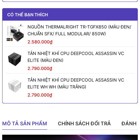
CÓ THỂ BẠN THÍCH
NGUỒN THERMALRIGHT TR-TGFX850 (MÀU ĐEN/
CHUẨN SFX/ FULL MODULAR/ 850W)
2.580.000₫
TẢN NHIỆT KHÍ CPU DEEPCOOL ASSASSIN VC
ELITE (MÀU ĐEN)
2.790.000₫
TẢN NHIỆT KHÍ CPU DEEPCOOL ASSASSIN VC
ELITE WH WH (MÀU TRẮNG)
2.790.000₫
MÔ TẢ SẢN PHẨM
CHÍNH SÁCH ĐỔI TRẢ
ĐÁNH 