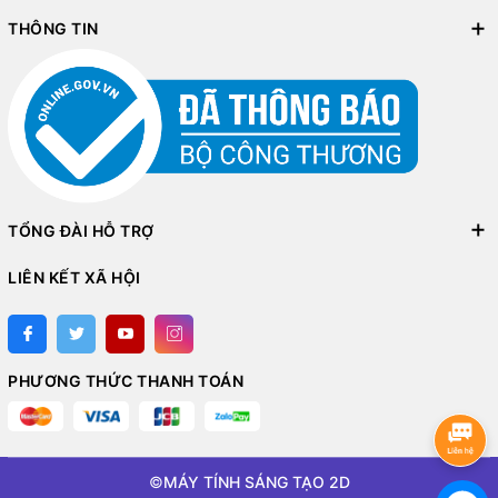
đồng bộ hóa với những giai điệu yêu thích của bạn.
THÔNG TIN
TỔNG ĐÀI HỖ TRỢ
LIÊN KẾT XÃ HỘI
PHƯƠNG THỨC THANH TOÁN
©
MÁY TÍNH SÁNG TẠO 2D