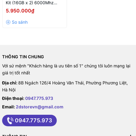
Kit (16GB x 2) 6000Mhz
Black RGB
5.950.000₫
(AX5U6000C3016G-
BCLARBK)
THÔNG TIN CHUNG
Với sứ mệnh "Khách hàng là ưu tiên số 1" chúng tôi luôn mạng lại
giá trị tốt nhất
Địa chỉ:
8B Ngách 126/4 Hoàng Văn Thái, Phường Phương Liệt,
Hà Nội
Điện thoại:
0947.775.973
Email:
2dstorevn@gmail.com
0947.775.973