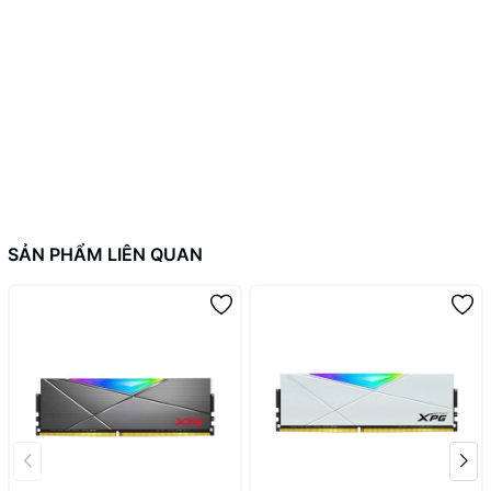
chuẩn
DDR5
tiên tiến nhất. Do đó, sản phẩm sẽ mang lại băng
thông và tần số cao hơn đáng kể so với thế hệ tiền nhiệm DDR4.
Theo thử nghiệm của ADATA, bộ kit này có thể hoạt động với
băng thông lên tới 38.4GB/giây tần số lên tới 7200MT/giây, hứa
hẹn sẽ mang tới trải nghiệm chiến game mượt mà.
Cải thiện ép xung với Intel XMP
3.0
SẢN PHẨM LIÊN QUAN
XPG Lancer RGB 32GB 6000MHz DDR5 hỗ trợ Intel XMP 3.0 và
AMD EXPO cho khả năng ép xung lên tần số tối đa trên sản phẩm
mà không cần thiết lập BIOS phức tạp. Bên cạnh đó, sản phẩm
được hoàn thiện từ các vi mạch và PCB chất lượng cao. Kết hợp
cùng quy trình kiểm tra kỹ lượng, sản phẩm này sẽ cung cấp hiệu
suất cao và khả năng ép xung đáng kinh ngạc.