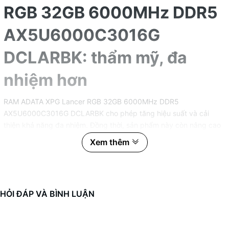
RGB 32GB 6000MHz DDR5
AX5U6000C3016G
DCLARBK: thẩm mỹ, đa
nhiệm hơn
RAM ADATA XPG Lancer RGB 32GB 6000MHz DDR5
AX5U6000C3016G DCLARBK cho phép tăng hiệu suất và cải
thiện khả năng đa nhiệm. Đồng thời, sản phẩm này còn nâng cao
vẻ thẩm mỹ cho hệ thống PC của bạn nhờ bộ tản nhiệt nhôm kèm
Xem thêm
dải LED RGB sống động.
Hiệu suất bộ nhớ DDR5 mạnh
mẽ
HỎI ĐÁP VÀ BÌNH LUẬN
Bộ nhớ RAM ADATA XPG Lancer RGB 32GB 6000MHz DDR5
AX5U6000C3016G DCLARBK được xây dựng theo tiêu