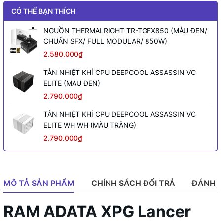
CÓ THỂ BẠN THÍCH
NGUỒN THERMALRIGHT TR-TGFX850 (MÀU ĐEN/
CHUẨN SFX/ FULL MODULAR/ 850W)
2.580.000₫
TẢN NHIỆT KHÍ CPU DEEPCOOL ASSASSIN VC
ELITE (MÀU ĐEN)
2.790.000₫
TẢN NHIỆT KHÍ CPU DEEPCOOL ASSASSIN VC
ELITE WH WH (MÀU TRẮNG)
2.790.000₫
MÔ TẢ SẢN PHẨM
CHÍNH SÁCH ĐỔI TRẢ
ĐÁNH 
RAM ADATA XPG Lancer