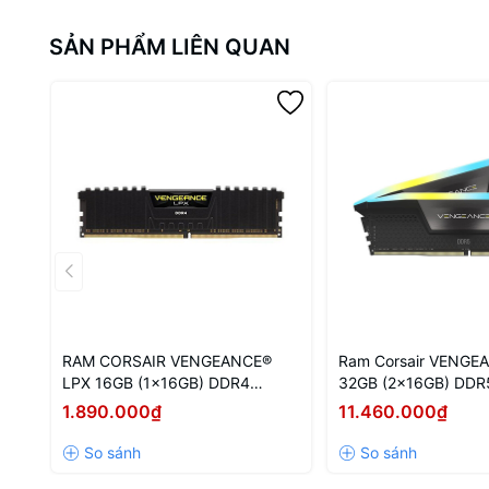
SẢN PHẨM LIÊN QUAN
RAM CORSAIR VENGEANCE®
Ram Corsair VENGE
LPX 16GB (1x16GB) DDR4
32GB (2x16GB) DDR
3200Mhz
5600MHz Black
1.890.000₫
11.460.000₫
(CMH32GX5M2B560