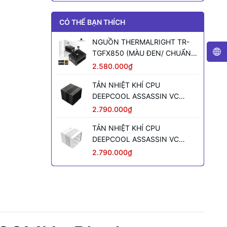
CÓ THỂ BẠN THÍCH
NGUỒN THERMALRIGHT TR-
TGFX850 (MÀU ĐEN/ CHUẨN
SFX/ FULL MODULAR/ 850W)
2.580.000₫
TẢN NHIỆT KHÍ CPU
DEEPCOOL ASSASSIN VC
ELITE (MÀU ĐEN)
2.790.000₫
TẢN NHIỆT KHÍ CPU
DEEPCOOL ASSASSIN VC
ELITE WH WH (MÀU TRẮNG)
2.790.000₫