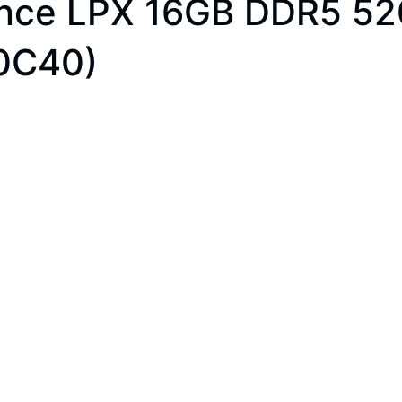
ance LPX 16GB DDR5 5
0C40)