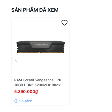
SẢN PHẨM ĐÃ XEM
RAM Corsair Vengeance LPX
16GB DDR5 5200MHz Black
(CMK16GX5M1B5200C40)
5.390.000₫