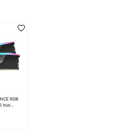
ANCE RGB
5 bus
0C40K)