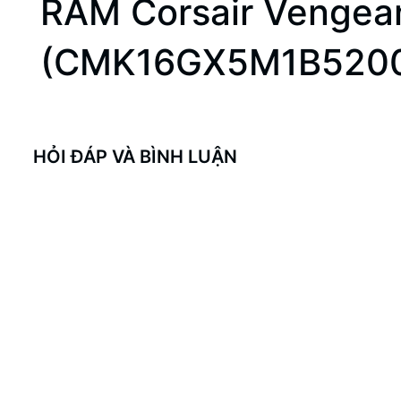
RAM Corsair Venge
(CMK16GX5M1B520
HỎI ĐÁP VÀ BÌNH LUẬN