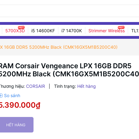
5700X3D
i5 14600KF
i7 14700K
Strimmer Wireless
TL1
LPX 16GB DDR5 5200MHz Black (CMK16GX5M1B5200C40)
RAM Corsair Vengeance LPX 16GB DDR5
5200MHz Black (CMK16GX5M1B5200C40
Thương hiệu:
CORSAIR
|
Tình trạng:
Hết hàng
5.390.000₫
HẾT HÀNG