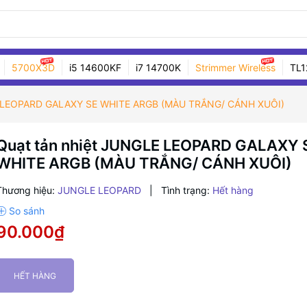
5700X3D
i5 14600KF
i7 14700K
Strimmer Wireless
TL1
E LEOPARD GALAXY SE WHITE ARGB (MÀU TRẮNG/ CÁNH XUÔI)
Quạt tản nhiệt JUNGLE LEOPARD GALAXY 
WHITE ARGB (MÀU TRẮNG/ CÁNH XUÔI)
Thương hiệu:
JUNGLE LEOPARD
|
Tình trạng:
Hết hàng
90.000₫
HẾT HÀNG