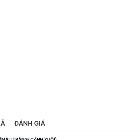
RẢ
ĐÁNH GIÁ
 (MÀU TRẮNG/ CÁNH XUÔI)