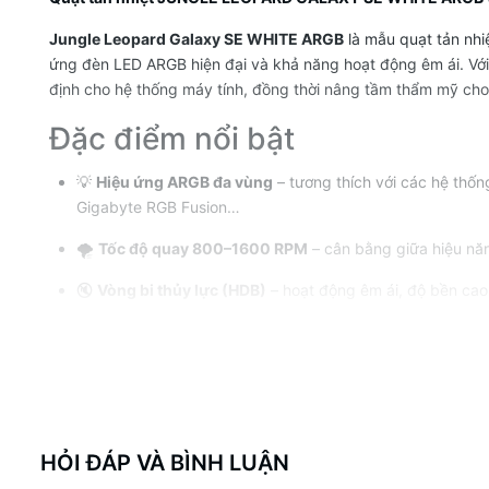
Jungle Leopard Galaxy SE
WHITE
ARGB
là mẫu quạt tản nhi
ứng đèn LED ARGB hiện đại và khả năng hoạt động êm ái. Vớ
định cho hệ thống máy tính, đồng thời nâng tầm thẩm mỹ ch
Đặc điểm nổi bật
💡
Hiệu ứng ARGB đa vùng
– tương thích với các hệ thố
Gigabyte RGB Fusion…
🌪️
Tốc độ quay 800–1600 RPM
– cân bằng giữa hiệu nă
🔇
Vòng bi thủy lực (HDB)
– hoạt động êm ái, độ bền cao,
⚙️
Thiết kế khung cánh Galaxy SE
– tối ưu luồng gió và t
🎨
Khung màu đen cao cấp
, phù hợp với nhiều phong các
HỎI ĐÁP VÀ BÌNH LUẬN