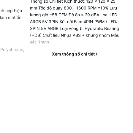
Thông số Chi tiết Kích thước 120 x 120 x 25
mm Tốc độ quay 800 – 1600 RPM ±10% Lưu
ch hợp hiệu
lượng gió ~58 CFM Độ ồn ≤ 29 dBA Loại LED
 làm mát ổn
ARGB 5V 3PIN Kết nối Fan: 4PIN PWM / LED:
3PIN 5V ARGB Loại vòng bi Hydraulic Bearing
(HDB) Chất liệu Nhựa ABS + khung nhôm Màu
sắc Trắng
 Polychrome,
Xem thông số chi tiết