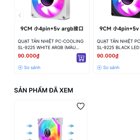
QUẠT TẢN NHIỆT PC-COOLING
QUẠT TẢN NHIỆT P
SL-9225 WHITE ARGB (MÀU
SL-9225 BLACK LED
TRẮNG/ 9CM/ LED TÂM ARGB
ĐEN/ 9CM/ LED TÂM
90.000₫
90.000₫
VÔ CỰC)
SẢN PHẨM ĐÃ XEM