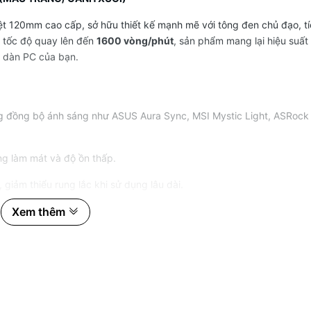
ệt 120mm cao cấp, sở hữu thiết kế mạnh mẽ với tông đen chủ đạo, tí
i tốc độ quay lên đến
1600 vòng/phút
, sản phẩm mang lại hiệu suất
o dàn PC của bạn.
ng đồng bộ ánh sáng như ASUS Aura Sync, MSI Mystic Light, ASRock
ng làm mát và độ ồn thấp.
 giảm thiểu rung lắc khi sử dụng lâu dài.
ăng hiệu suất tản nhiệt.
Xem thêm
h case – đặc biệt là các bộ máy tông đen hoặc build LED nổi bật.