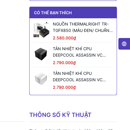
CÓ THỂ BẠN THÍCH
NGUỒN THERMALRIGHT TR-
TGFX850 (MÀU ĐEN/ CHUẨN
SFX/ FULL MODULAR/ 850W)
2.580.000₫
TẢN NHIỆT KHÍ CPU
DEEPCOOL ASSASSIN VC
ELITE (MÀU ĐEN)
2.790.000₫
TẢN NHIỆT KHÍ CPU
DEEPCOOL ASSASSIN VC
ELITE WH WH (MÀU TRẮNG)
2.790.000₫
THÔNG SỐ KỸ THUẬT