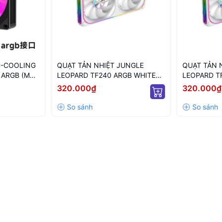
C-COOLING
QUẠT TẢN NHIỆT JUNGLE
QUẠT TẢN 
 ARGB (MÀU
LEOPARD TF240 ARGB WHITE
LEOPARD T
 VÔ CỰC)
(MÀU TRẮNG/ XUÔI)
WHITE (MÀ
320.000₫
320.000₫
NGƯỢC)