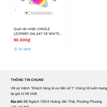
Quạt tản nhiệt JUNGLE
LEOPARD GALAXY SE WHITE
ARGB (MÀU TRẮNG/ CÁNH
90.000₫
XUÔI)
THÔNG TIN CHUNG
Với sứ mệnh "Khách hàng là ưu tiên số 1" chúng tôi luôn mạn
lại giá trị tốt nhất
Địa chỉ:
8B Ngách 126/4 Hoàng Văn Thái, Phường Phương
Liệt, Hà Nội