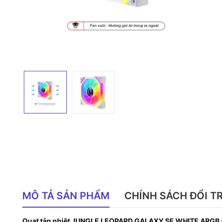
MÔ TẢ SẢN PHẨM
CHÍNH SÁCH ĐỔI T
Quạt tản nhiệt JUNGLE LEOPARD GALAXY SE WHITE ARGB