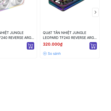
NHIỆT JUNGLE
QUẠT TẢN NHIỆT JUNGLE
QU
F240 REVERSE ARGB
LEOPARD TF240 REVERSE ARGB
LE
U TRẮNG/ CÁNH
BLACK (MÀU ĐEN/ CÁNH
(M
320.000₫
32
NGƯỢC)