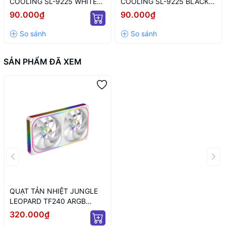
COOLING SL-9225 WHITE
COOLING SL-9225 BLACK
ARGB (MÀU TRẮNG/ 9CM/
LED ARGB (MÀU ĐEN/ 9CM/
90.000₫
90.000₫
LED TÂM ARGB VÔ CỰC)
LED TÂM VÔ CỰC)
SẢN PHẨM ĐÃ XEM
QUẠT TẢN NHIỆT JUNGLE
LEOPARD TF240 ARGB
WHITE (MÀU TRẮNG/ XUÔI)
320.000₫