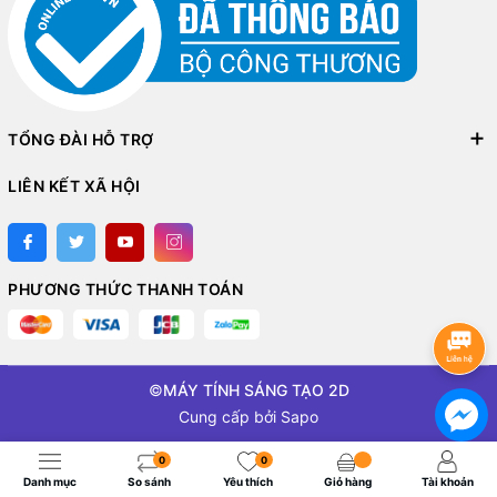
TỔNG ĐÀI HỖ TRỢ
LIÊN KẾT XÃ HỘI
PHƯƠNG THỨC THANH TOÁN
©
MÁY TÍNH SÁNG TẠO 2D
Cung cấp bởi
Sapo
0
0
Danh mục
So sánh
Yêu thích
Giỏ hàng
Tài khoản