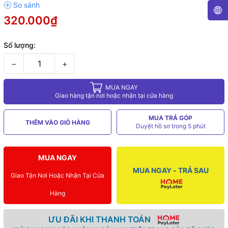
320.000₫
Số lượng:
−
+
MUA NGAY
Giao hàng tận nơi hoặc nhận tại cửa hàng
MUA TRẢ GÓP
THÊM VÀO GIỎ HÀNG
Duyệt hồ sơ trong 5 phút
MUA NGAY
MUA NGAY - TRẢ SAU
Giao Tận Nơi Hoặc Nhận Tại Cửa
Hàng
ƯU ĐÃI KHI THANH TOÁN