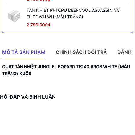
TẢN NHIỆT KHÍ CPU DEEPCOOL ASSASSIN VC
ELITE WH WH (MÀU TRẮNG)
2.790.000₫
MÔ TẢ SẢN PHẨM
CHÍNH SÁCH ĐỔI TRẢ
ĐÁNH 
QUẠT TẢN NHIỆT JUNGLE LEOPARD TF240 ARGB WHITE (MÀU
TRẮNG/ XUÔI)
HỎI ĐÁP VÀ BÌNH LUẬN