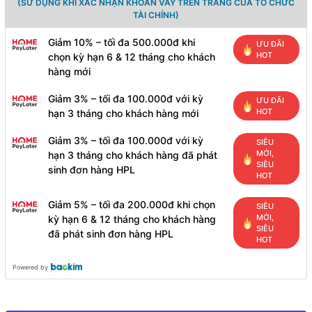
(SỬ DỤNG KHI XÁC NHẬN KHOẢN VAY TRÊN TRANG CỦA TỔ CHỨC
TÀI CHÍNH)
Giảm 10% – tối đa 500.000đ khi
ƯU ĐÃI
HOT
chọn kỳ hạn 6 & 12 tháng cho khách
hàng mới
Giảm 3% – tối đa 100.000đ với kỳ
ƯU ĐÃI
HOT
hạn 3 tháng cho khách hàng mới
Giảm 3% – tối đa 100.000đ với kỳ
SIÊU
MỚI,
hạn 3 tháng cho khách hàng đã phát
SIÊU
sinh đơn hàng HPL
HOT
Giảm 5% – tối đa 200.000đ khi chọn
SIÊU
MỚI,
kỳ hạn 6 & 12 tháng cho khách hàng
SIÊU
đã phát sinh đơn hàng HPL
HOT
Powered by