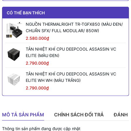
CÓ THỂ BẠN THÍCH
NGUỒN THERMALRIGHT TR-TGFX850 (MÀU ĐEN/
CHUẨN SFX/ FULL MODULAR/ 850W)
2.580.000₫
TẢN NHIỆT KHÍ CPU DEEPCOOL ASSASSIN VC
ELITE (MÀU ĐEN)
2.790.000₫
TẢN NHIỆT KHÍ CPU DEEPCOOL ASSASSIN VC
ELITE WH WH (MÀU TRẮNG)
2.790.000₫
MÔ TẢ SẢN PHẨM
CHÍNH SÁCH ĐỔI TRẢ
ĐÁNH 
Thông tin sản phẩm đang được cập nhật