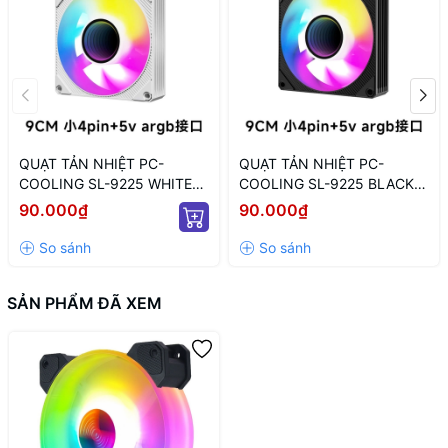
QUẠT TẢN NHIỆT PC-
QUẠT TẢN NHIỆT PC-
COOLING SL-9225 WHITE
COOLING SL-9225 BLACK
ARGB (MÀU TRẮNG/ 9CM/
LED ARGB (MÀU ĐEN/ 9CM/
90.000₫
90.000₫
LED TÂM ARGB VÔ CỰC)
LED TÂM VÔ CỰC)
SẢN PHẨM ĐÃ XEM