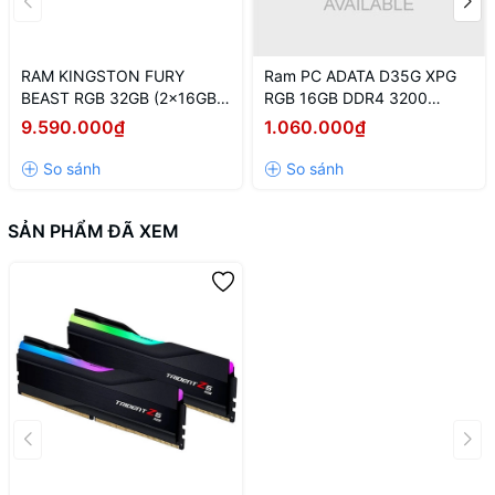
RAM KINGSTON FURY
Ram PC ADATA D35G XPG
BEAST RGB 32GB (2x16GB)
RGB 16GB DDR4 3200
DDR5 5600Mhz
(AX4U320016G16A-
9.590.000₫
1.060.000₫
(KF556C40BBAK2-32)
SBKD35G)
SẢN PHẨM ĐÃ XEM