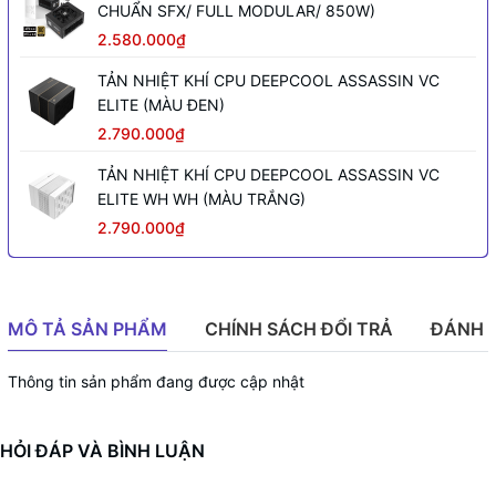
CHUẨN SFX/ FULL MODULAR/ 850W)
2.580.000₫
TẢN NHIỆT KHÍ CPU DEEPCOOL ASSASSIN VC
ELITE (MÀU ĐEN)
2.790.000₫
TẢN NHIỆT KHÍ CPU DEEPCOOL ASSASSIN VC
ELITE WH WH (MÀU TRẮNG)
2.790.000₫
MÔ TẢ SẢN PHẨM
CHÍNH SÁCH ĐỔI TRẢ
ĐÁNH 
Thông tin sản phẩm đang được cập nhật
HỎI ĐÁP VÀ BÌNH LUẬN