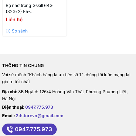
Bộ nhớ trong Gskill 64G
(32Gx2) F5-
6000J3238G32GX2-TZ5RS
Liên hệ
THÔNG TIN CHUNG
Với sứ mệnh "Khách hàng là ưu tiên số 1" chúng tôi luôn mạng lại
giá trị tốt nhất
Địa chỉ:
8B Ngách 126/4 Hoàng Văn Thái, Phường Phương Liệt,
Hà Nội
Điện thoại:
0947.775.973
Email:
2dstorevn@gmail.com
0947.775.973