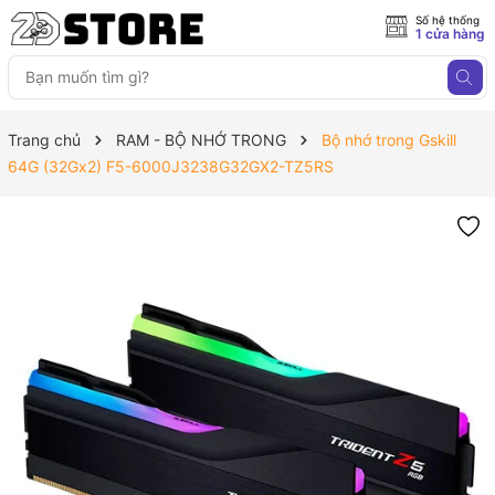
Số hệ thống
1 cửa hàng
Trang chủ
RAM - BỘ NHỚ TRONG
Bộ nhớ trong Gskill
64G (32Gx2) F5-6000J3238G32GX2-TZ5RS