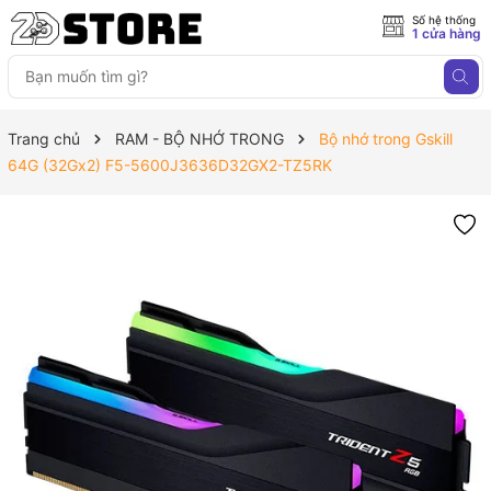
Số hệ thống
1 cửa hàng
Trang chủ
RAM - BỘ NHỚ TRONG
Bộ nhớ trong Gskill
64G (32Gx2) F5-5600J3636D32GX2-TZ5RK