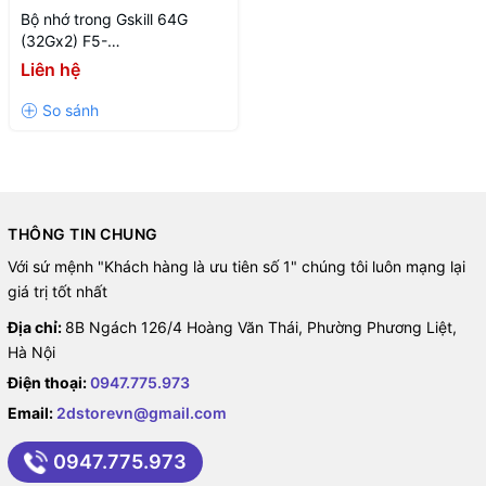
Bộ nhớ trong Gskill 64G
(32Gx2) F5-
5600J3636D32GX2-TZ5RK
Liên hệ
THÔNG TIN CHUNG
Với sứ mệnh "Khách hàng là ưu tiên số 1" chúng tôi luôn mạng lại
giá trị tốt nhất
Địa chỉ:
8B Ngách 126/4 Hoàng Văn Thái, Phường Phương Liệt,
Hà Nội
Điện thoại:
0947.775.973
Email:
2dstorevn@gmail.com
0947.775.973