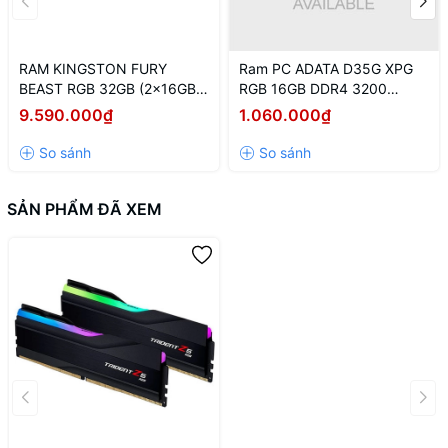
RAM KINGSTON FURY
Ram PC ADATA D35G XPG
BEAST RGB 32GB (2x16GB)
RGB 16GB DDR4 3200
DDR5 5600Mhz
(AX4U320016G16A-
9.590.000₫
1.060.000₫
(KF556C40BBAK2-32)
SBKD35G)
SẢN PHẨM ĐÃ XEM