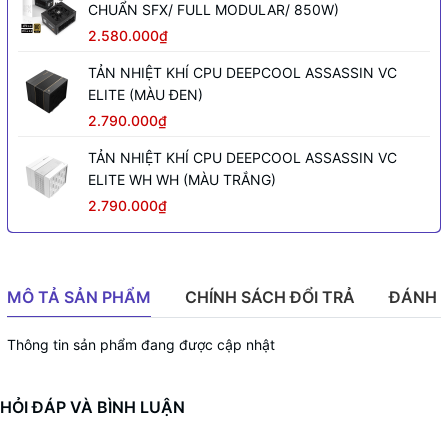
CHUẨN SFX/ FULL MODULAR/ 850W)
2.580.000₫
TẢN NHIỆT KHÍ CPU DEEPCOOL ASSASSIN VC
ELITE (MÀU ĐEN)
2.790.000₫
TẢN NHIỆT KHÍ CPU DEEPCOOL ASSASSIN VC
ELITE WH WH (MÀU TRẮNG)
2.790.000₫
MÔ TẢ SẢN PHẨM
CHÍNH SÁCH ĐỔI TRẢ
ĐÁNH 
Thông tin sản phẩm đang được cập nhật
HỎI ĐÁP VÀ BÌNH LUẬN