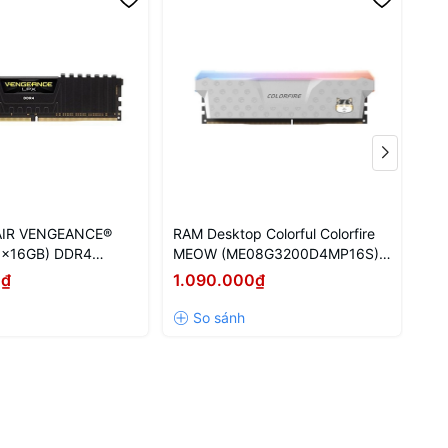
IR VENGEANCE®
RAM Desktop Colorful Colorfire
RAM
1x16GB) DDR4
MEOW (ME08G3200D4MP16S)
ME
8GB (1x8GB) DDR4 3200MHz
16
0₫
1.090.000₫
1.