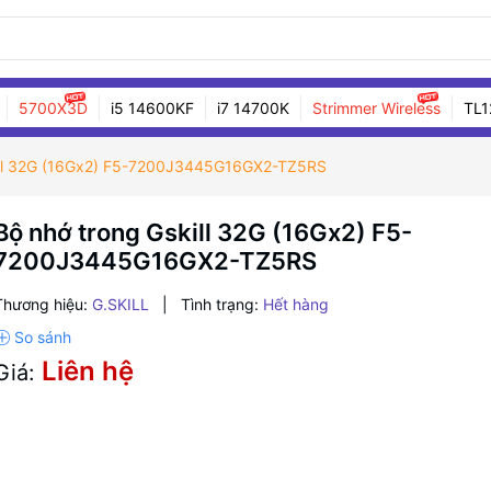
5700X3D
i5 14600KF
i7 14700K
Strimmer Wireless
TL1
kill 32G (16Gx2) F5-7200J3445G16GX2-TZ5RS
Bộ nhớ trong Gskill 32G (16Gx2) F5-
7200J3445G16GX2-TZ5RS
Thương hiệu:
G.SKILL
|
Tình trạng:
Hết hàng
Liên hệ
Giá: