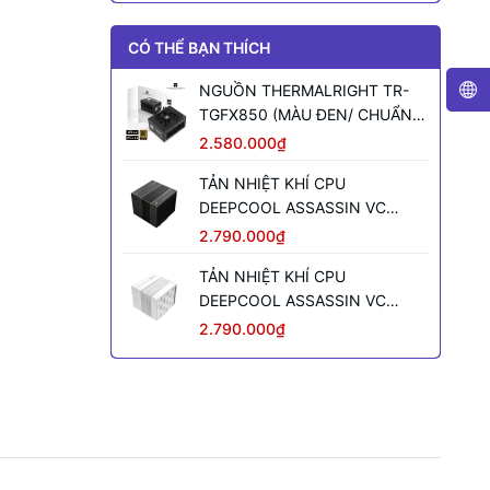
CÓ THỂ BẠN THÍCH
NGUỒN THERMALRIGHT TR-
TGFX850 (MÀU ĐEN/ CHUẨN
SFX/ FULL MODULAR/ 850W)
2.580.000₫
TẢN NHIỆT KHÍ CPU
DEEPCOOL ASSASSIN VC
ELITE (MÀU ĐEN)
2.790.000₫
TẢN NHIỆT KHÍ CPU
DEEPCOOL ASSASSIN VC
ELITE WH WH (MÀU TRẮNG)
2.790.000₫