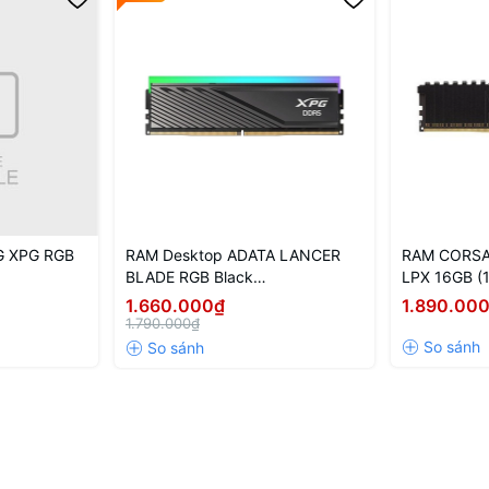
G XPG RGB
RAM Desktop ADATA LANCER
RAM CORSA
BLADE RGB Black
LPX 16GB (
SBKD35G)
(AX5U6000C4816G-SLABRBK)
3200Mhz
1.660.000₫
1.890.00
16GB (1x16GB) DDR5 6000MHz
1.790.000₫