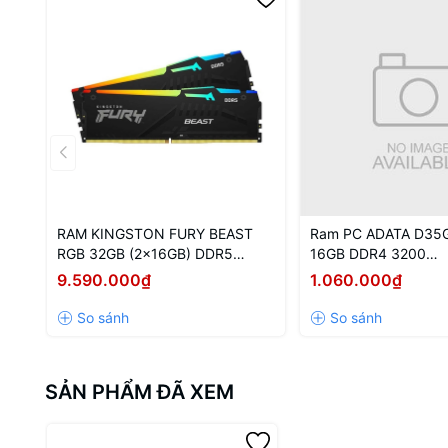
RAM KINGSTON FURY BEAST
Ram PC ADATA D35
RGB 32GB (2x16GB) DDR5
16GB DDR4 3200
5600Mhz (KF556C40BBAK2-32)
(AX4U320016G16A-
9.590.000₫
1.060.000₫
SẢN PHẨM ĐÃ XEM