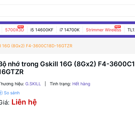
5700X3D
i5 14600KF
i7 14700K
Strimmer Wireless
TL1
ill 16G (8Gx2) F4-3600C18D-16GTZR
Bộ nhớ trong Gskill 16G (8Gx2) F4-3600C
16GTZR
Thương hiệu:
G.SKILL
|
Tình trạng:
Hết hàng
Liên hệ
Giá: