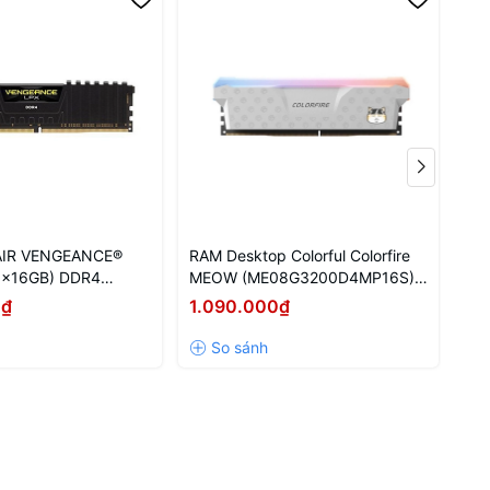
IR VENGEANCE®
RAM Desktop Colorful Colorfire
RAM
1x16GB) DDR4
MEOW (ME08G3200D4MP16S)
ME
8GB (1x8GB) DDR4 3200MHz
16
0₫
1.090.000₫
1.