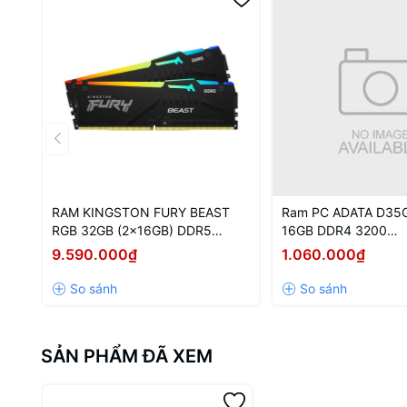
RAM KINGSTON FURY BEAST
Ram PC ADATA D35
RGB 32GB (2x16GB) DDR5
16GB DDR4 3200
5600Mhz (KF556C40BBAK2-32)
(AX4U320016G16A-
9.590.000₫
1.060.000₫
SẢN PHẨM ĐÃ XEM