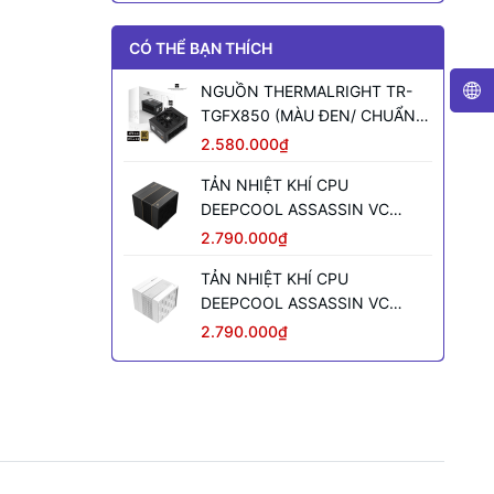
CÓ THỂ BẠN THÍCH
NGUỒN THERMALRIGHT TR-
TGFX850 (MÀU ĐEN/ CHUẨN
SFX/ FULL MODULAR/ 850W)
2.580.000₫
TẢN NHIỆT KHÍ CPU
DEEPCOOL ASSASSIN VC
ELITE (MÀU ĐEN)
2.790.000₫
TẢN NHIỆT KHÍ CPU
DEEPCOOL ASSASSIN VC
ELITE WH WH (MÀU TRẮNG)
2.790.000₫