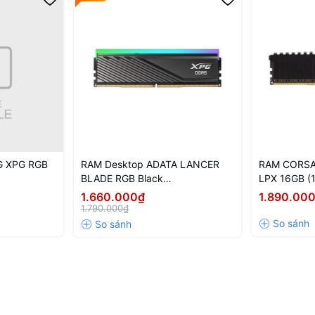
G XPG RGB
RAM Desktop ADATA LANCER
RAM CORSA
BLADE RGB Black
LPX 16GB (
SBKD35G)
(AX5U6000C4816G-SLABRBK)
3200Mhz
1.660.000₫
1.890.00
16GB (1x16GB) DDR5 6000MHz
1.790.000₫