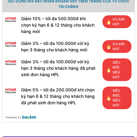
(SỬ DỤNG KHI XÁC NHẬN KHOẢN VAY TRÊN TRANG CỦA TỔ CHỨC
TÀI CHÍNH)
Giảm 10% – tối đa 500.000đ khi
ƯU ĐÃI
HOT
chọn kỳ hạn 6 & 12 tháng cho khách
hàng mới
Giảm 3% – tối đa 100.000đ với kỳ
ƯU ĐÃI
HOT
hạn 3 tháng cho khách hàng mới
Giảm 3% – tối đa 100.000đ với kỳ
SIÊU
MỚI,
hạn 3 tháng cho khách hàng đã phát
SIÊU
sinh đơn hàng HPL
HOT
Giảm 5% – tối đa 200.000đ khi chọn
SIÊU
MỚI,
kỳ hạn 6 & 12 tháng cho khách hàng
SIÊU
đã phát sinh đơn hàng HPL
HOT
Powered by