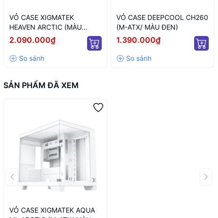
VỎ CASE XIGMATEK
VỎ CASE DEEPCOOL CH260
HEAVEN ARCTIC (MÀU
(M-ATX/ MÀU ĐEN)
TRẮNG/ ATX)
2.090.000₫
1.390.000₫
SẢN PHẨM ĐÃ XEM
VỎ CASE XIGMATEK AQUA