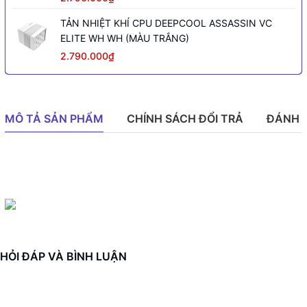
TẢN NHIỆT KHÍ CPU DEEPCOOL ASSASSIN VC
ELITE WH WH (MÀU TRẮNG)
2.790.000₫
MÔ TẢ SẢN PHẨM
CHÍNH SÁCH ĐỔI TRẢ
ĐÁNH 
HỎI ĐÁP VÀ BÌNH LUẬN