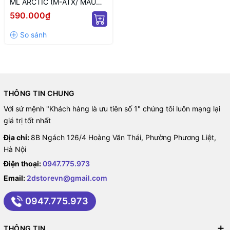
ML ARCTIC (M-ATX/ MÀU
TRẮNG)
590.000₫
THÔNG TIN CHUNG
Với sứ mệnh "Khách hàng là ưu tiên số 1" chúng tôi luôn mạng lại
giá trị tốt nhất
Địa chỉ:
8B Ngách 126/4 Hoàng Văn Thái, Phường Phương Liệt,
Hà Nội
Điện thoại:
0947.775.973
Email:
2dstorevn@gmail.com
0947.775.973
THÔNG TIN