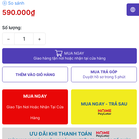
590.000₫
Số lượng:
−
+
MUA NGAY
Giao hàng tận nơi hoặc nhận tại cửa hàng
MUA TRẢ GÓP
THÊM VÀO GIỎ HÀNG
Duyệt hồ sơ trong 5 phút
MUA NGAY
MUA NGAY - TRẢ SAU
Giao Tận Nơi Hoặc Nhận Tại Cửa
Hàng
ƯU ĐÃI KHI THANH TOÁN