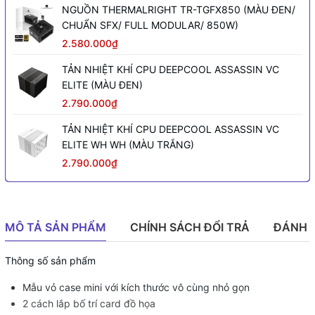
NGUỒN THERMALRIGHT TR-TGFX850 (MÀU ĐEN/
CHUẨN SFX/ FULL MODULAR/ 850W)
2.580.000₫
TẢN NHIỆT KHÍ CPU DEEPCOOL ASSASSIN VC
ELITE (MÀU ĐEN)
2.790.000₫
TẢN NHIỆT KHÍ CPU DEEPCOOL ASSASSIN VC
ELITE WH WH (MÀU TRẮNG)
2.790.000₫
MÔ TẢ SẢN PHẨM
CHÍNH SÁCH ĐỔI TRẢ
ĐÁNH 
Thông số sản phẩm
Mẫu vỏ case mini với kích thước vô cùng nhỏ gọn
2 cách lắp bố trí card đồ họa