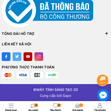
TỔNG ĐÀI HỖ TRỢ
LIÊN KẾT XÃ HỘI
PHƯƠNG THỨC THANH TOÁN
©
MÁY TÍNH SÁNG TẠO 2D
Cung cấp bởi
Sapo
0
0
Danh mục
So sánh
Yêu thích
Giỏ hàng
Tài khoản