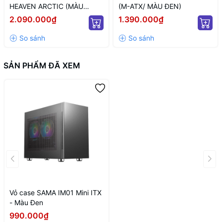
HEAVEN ARCTIC (MÀU
(M-ATX/ MÀU ĐEN)
TRẮNG/ ATX)
2.090.000₫
1.390.000₫
SẢN PHẨM ĐÃ XEM
Vỏ case SAMA IM01 Mini ITX
- Màu Đen
990.000₫