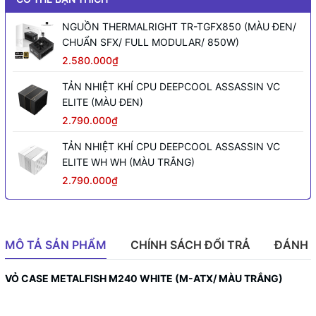
NGUỒN THERMALRIGHT TR-TGFX850 (MÀU ĐEN/
CHUẨN SFX/ FULL MODULAR/ 850W)
2.580.000₫
TẢN NHIỆT KHÍ CPU DEEPCOOL ASSASSIN VC
ELITE (MÀU ĐEN)
2.790.000₫
TẢN NHIỆT KHÍ CPU DEEPCOOL ASSASSIN VC
ELITE WH WH (MÀU TRẮNG)
2.790.000₫
MÔ TẢ SẢN PHẨM
CHÍNH SÁCH ĐỔI TRẢ
ĐÁNH 
VỎ CASE METALFISH M240 WHITE (M-ATX/ MÀU TRẮNG)