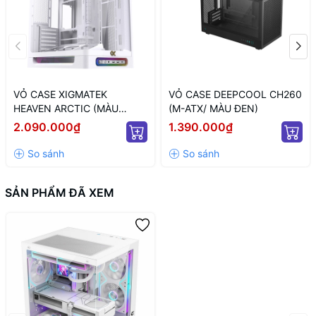
VỎ CASE XIGMATEK
VỎ CASE DEEPCOOL CH260
HEAVEN ARCTIC (MÀU
(M-ATX/ MÀU ĐEN)
TRẮNG/ ATX)
2.090.000₫
1.390.000₫
SẢN PHẨM ĐÃ XEM