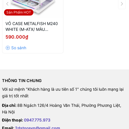
Sản Phẩm HOT
VỎ CASE METALFISH M240
WHITE (M-ATX/ MÀU
TRẮNG)
590.000₫
THÔNG TIN CHUNG
Với sứ mệnh "Khách hàng là ưu tiên số 1" chúng tôi luôn mạng lại
giá trị tốt nhất
Địa chỉ:
8B Ngách 126/4 Hoàng Văn Thái, Phường Phương Liệt,
Hà Nội
Điện thoại:
0947.775.973
Email:
2dstorevn@gmail.com