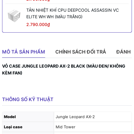
TẢN NHIỆT KHÍ CPU DEEPCOOL ASSASSIN VC
ELITE WH WH (MÀU TRẮNG)
2.790.000₫
MÔ TẢ SẢN PHẨM
CHÍNH SÁCH ĐỔI TRẢ
ĐÁNH 
VỎ CASE JUNGLE LEOPARD AX-2 BLACK (MÀU ĐEN/ KHÔNG
KÈM FAN)
THÔNG SỐ KỸ THUẬT
Model
Jungle Leopard AX-2
Loại case
Mid Tower