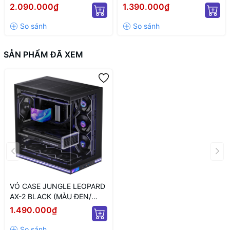
TRẮNG/ ATX)
2.090.000₫
1.390.000₫
SẢN PHẨM ĐÃ XEM
VỎ CASE JUNGLE LEOPARD
AX-2 BLACK (MÀU ĐEN/
KHÔNG KÈM FAN)
1.490.000₫