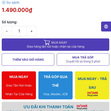
1.490.000₫
Số lượng:
−
+
MUA NGAY
Giao hàng tận nơi hoặc nhận tại cửa hàng
MUA TRẢ GÓP
THÊM VÀO GIỎ HÀNG
Duyệt hồ sơ trong 5 phút
MUA NGAY
TRẢ GÓP QUA
MUA NGAY - TRẢ
THẺ
Giao Tận Nơi Hoặc
SAU
Nhận Tại Cửa Hàng
Visa, Master, JCB
ƯU ĐÃI KHI THANH TOÁN