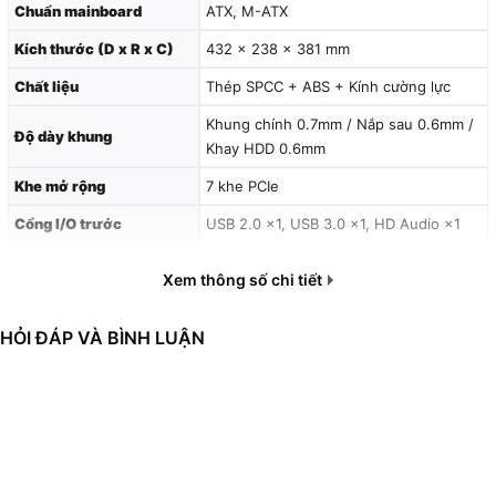
Chuẩn mainboard
ATX, M-ATX
Kích thước (D x R x C)
432 × 238 × 381 mm
Chất liệu
Thép SPCC + ABS + Kính cường lực
Khung chính 0.7mm / Nắp sau 0.6mm /
Độ dày khung
Khay HDD 0.6mm
Khe mở rộng
7 khe PCIe
Cổng I/O trước
USB 2.0 ×1, USB 3.0 ×1, HD Audio ×1
Khay ổ cứng 3.5”
2
Xem thông số chi tiết
Khay ổ cứng 2.5”
3
HỎI ĐÁP VÀ BÌNH LUẬN
Khoang đi dây
≤ 35 mm
Lưới lọc bụi
Trên và dưới case
Trọng lượng tịnh
5.25 kg
Trọng lượng đóng gói
6.5 kg