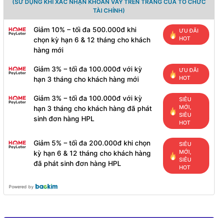
(SỬ DỤNG KHI XÁC NHẬN KHOẢN VAY TRÊN TRANG CỦA TỔ CHỨC
TÀI CHÍNH)
Giảm 10% – tối đa 500.000đ khi
ƯU ĐÃI
HOT
chọn kỳ hạn 6 & 12 tháng cho khách
hàng mới
Giảm 3% – tối đa 100.000đ với kỳ
ƯU ĐÃI
HOT
hạn 3 tháng cho khách hàng mới
Giảm 3% – tối đa 100.000đ với kỳ
SIÊU
MỚI,
hạn 3 tháng cho khách hàng đã phát
SIÊU
sinh đơn hàng HPL
HOT
Giảm 5% – tối đa 200.000đ khi chọn
SIÊU
MỚI,
kỳ hạn 6 & 12 tháng cho khách hàng
SIÊU
đã phát sinh đơn hàng HPL
HOT
Powered by