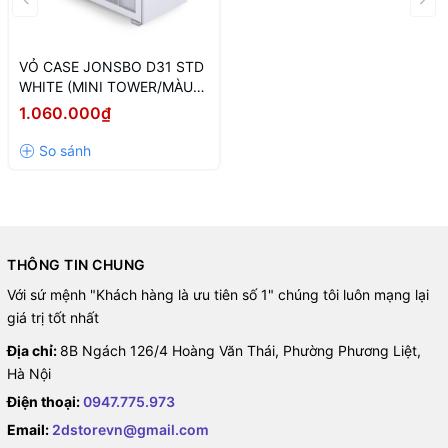
VỎ CASE JONSBO D31 STD
WHITE (MINI TOWER/MÀU
TRẮNG)
1.060.000₫
THÔNG TIN CHUNG
Với sứ mệnh "Khách hàng là ưu tiên số 1" chúng tôi luôn mạng lại
giá trị tốt nhất
Địa chỉ:
8B Ngách 126/4 Hoàng Văn Thái, Phường Phương Liệt,
Hà Nội
Điện thoại:
0947.775.973
Email:
2dstorevn@gmail.com