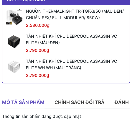
NGUỒN THERMALRIGHT TR-TGFX850 (MÀU ĐEN/
CHUẨN SFX/ FULL MODULAR/ 850W)
2.580.000₫
TẢN NHIỆT KHÍ CPU DEEPCOOL ASSASSIN VC
ELITE (MÀU ĐEN)
2.790.000₫
TẢN NHIỆT KHÍ CPU DEEPCOOL ASSASSIN VC
ELITE WH WH (MÀU TRẮNG)
2.790.000₫
MÔ TẢ SẢN PHẨM
CHÍNH SÁCH ĐỔI TRẢ
ĐÁNH 
Thông tin sản phẩm đang được cập nhật