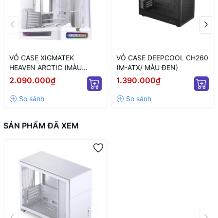
VỎ CASE XIGMATEK
VỎ CASE DEEPCOOL CH260
HEAVEN ARCTIC (MÀU
(M-ATX/ MÀU ĐEN)
TRẮNG/ ATX)
2.090.000₫
1.390.000₫
SẢN PHẨM ĐÃ XEM