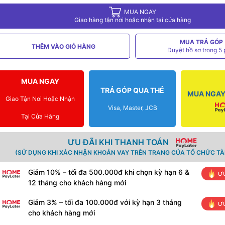
MUA NGAY
Giao hàng tận nơi hoặc nhận tại cửa hàng
MUA TRẢ GÓP
THÊM VÀO GIỎ HÀNG
Duyệt hồ sơ trong 5 
MUA NGAY
TRẢ GÓP QUA THẺ
MUA NGAY 
Giao Tận Nơi Hoặc Nhận
Visa, Master, JCB
Tại Cửa Hàng
ƯU ĐÃI KHI THANH TOÁN
(SỬ DỤNG KHI XÁC NHẬN KHOẢN VAY TRÊN TRANG CỦA TỔ CHỨC TÀI
Giảm 10% – tối đa 500.000đ khi chọn kỳ hạn 6 &
ƯU
12 tháng cho khách hàng mới
Giảm 3% – tối đa 100.000đ với kỳ hạn 3 tháng
ƯU
cho khách hàng mới