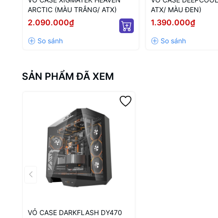
ARCTIC (MÀU TRẮNG/ ATX)
ATX/ MÀU ĐEN)
2.090.000₫
1.390.000₫
SẢN PHẨM ĐÃ XEM
VỎ CASE DARKFLASH DY470