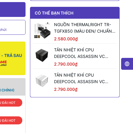
CÓ THỂ BẠN THÍCH
NGUỒN THERMALRIGHT TR-
phút
TGFX850 (MÀU ĐEN/ CHUẨN
SFX/ FULL MODULAR/ 850W)
2.580.000₫
TẢN NHIỆT KHÍ CPU
- TRẢ SAU
DEEPCOOL ASSASSIN VC
ELITE (MÀU ĐEN)
2.790.000₫
TẢN NHIỆT KHÍ CPU
DEEPCOOL ASSASSIN VC
ELITE WH WH (MÀU TRẮNG)
2.790.000₫
 CHÍNH)
 ĐÃI HOT
 ĐÃI HOT