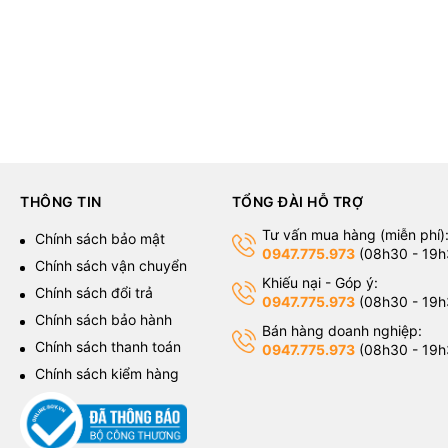
 cá"
ng mang lại góc nhìn rộng như một “
bể cá
” cao cấp. Mặt kính cường
THÔNG TIN
TỔNG ĐÀI HỖ TRỢ
g bày bộ PC của mình với hệ thống đèn
LED RGB
và các thành phần li
Tư vấn mua hàng (miễn phí)
g
Chính sách bảo mật
0947.775.973
(08h30 - 19h
Chính sách vận chuyển
Khiếu nại - Góp ý:
Chính sách đổi trả
0947.775.973
(08h30 - 19h
Chính sách bảo hành
Bán hàng doanh nghiệp:
Chính sách thanh toán
0947.775.973
(08h30 - 19h
Chính sách kiểm hàng