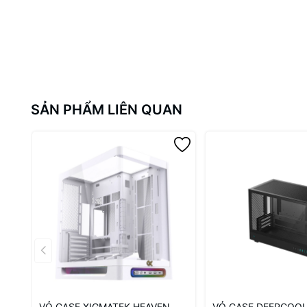
SẢN PHẨM LIÊN QUAN
Thiết kế gaming mạnh mẽ và 
DarkFlash DY470 được thiết kế theo phong cách
gaming
độc 
các linh kiện bên trong, đồng thời tạo nên vẻ ngoài chắc chắ
thể dễ dàng nhìn thấy các linh kiện bên trong qua mặt kính tr
VỎ CASE XIGMATEK HEAVEN
VỎ CASE DEEPCOOL