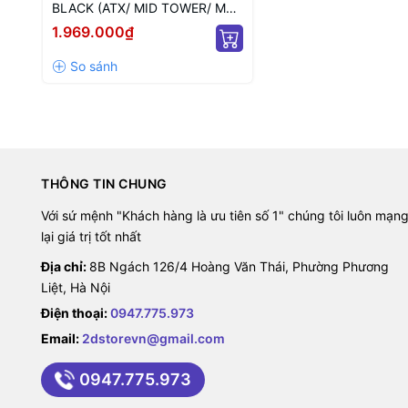
BLACK (ATX/ MID TOWER/ MÀU
ĐEN)
1.969.000₫
Góc nhìn rộng với thiết kế "bể
Một trong những điểm nổi bật của DarkFlash DY470 là khả nă
THÔNG TIN CHUNG
của các linh kiện bên trong. Game thủ có thể thoải mái trưn
và nổi bật.
Với sứ mệnh "Khách hàng là ưu tiên số 1" chúng tôi luôn mạn
lại giá trị tốt nhất
Địa chỉ:
8B Ngách 126/4 Hoàng Văn Thái, Phường Phương
Liệt, Hà Nội
Điện thoại:
0947.775.973
Email:
2dstorevn@gmail.com
0947.775.973