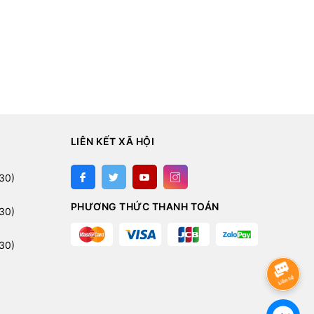
 lực không chỉ giúp bảo vệ hệ thống mà còn tôn vinh vẻ đẹp
LIÊN KẾT XÃ HỘI
nh kiện cao cấp, tạo nên một không gian gaming đầy mê hoặc
:
30)
PHƯƠNG THỨC THANH TOÁN
30)
30)