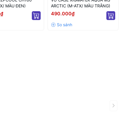
X/ MÀU ĐEN)
ARCTIC (M-ATX/ MÀU TRẮNG)
(M
0₫
490.000₫
42