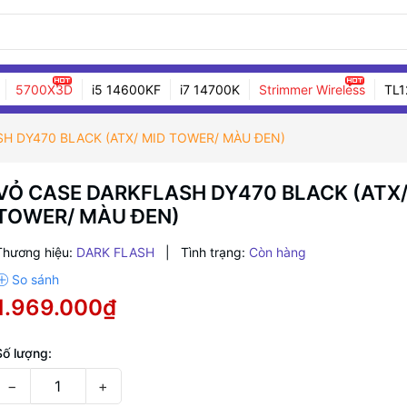
5700X3D
i5 14600KF
i7 14700K
Strimmer Wireless
TL1
H DY470 BLACK (ATX/ MID TOWER/ MÀU ĐEN)
VỎ CASE DARKFLASH DY470 BLACK (ATX/
TOWER/ MÀU ĐEN)
Thương hiệu:
DARK FLASH
|
Tình trạng:
Còn hàng
1.969.000₫
Số lượng:
−
+