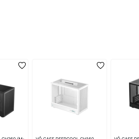
hiện đại
đáo, với các đường nét sắc sảo và sử dụng chất liệu cao cấp. Kích
n và hiện đại. Được chế tạo từ
thép và kính cường lực
, vỏ case này
ong suốt.
 CH260 (M-
VỎ CASE DEEPCOOL CH160
VỎ CASE D