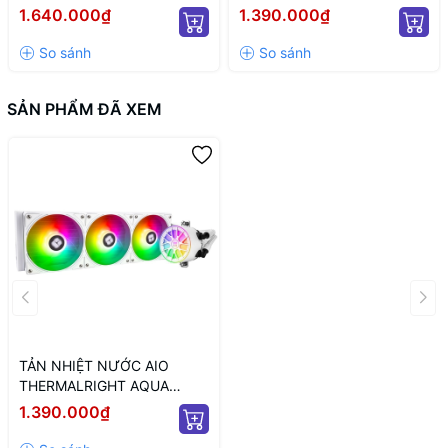
ĐEN/ QUẠT 120MM LED
ĐEN/ QUẠT 120MM LED
1.640.000₫
1.390.000₫
ARGB)
ARGB)
SẢN PHẨM ĐÃ XEM
TẢN NHIỆT NƯỚC AIO
THERMALRIGHT AQUA
ELITE 360 V6 WHITE ARGB
1.390.000₫
(MÀU TRẮNG)