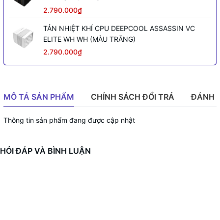
2.790.000₫
TẢN NHIỆT KHÍ CPU DEEPCOOL ASSASSIN VC
ELITE WH WH (MÀU TRẮNG)
2.790.000₫
MÔ TẢ SẢN PHẨM
CHÍNH SÁCH ĐỔI TRẢ
ĐÁNH 
Thông tin sản phẩm đang được cập nhật
HỎI ĐÁP VÀ BÌNH LUẬN