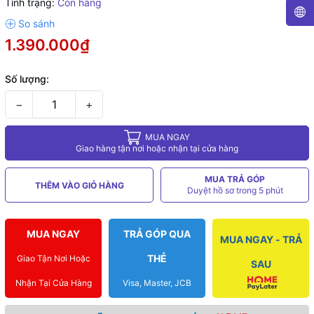
Tình trạng:
Còn hàng
1.390.000₫
Số lượng:
−
+
MUA NGAY
Giao hàng tận nơi hoặc nhận tại cửa hàng
MUA TRẢ GÓP
THÊM VÀO GIỎ HÀNG
Duyệt hồ sơ trong 5 phút
MUA NGAY
TRẢ GÓP QUA
MUA NGAY - TRẢ
THẺ
Giao Tận Nơi Hoặc
SAU
Nhận Tại Cửa Hàng
Visa, Master, JCB