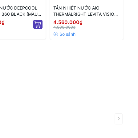
 NƯỚC DEEPCOOL
TẢN NHIỆT NƯỚC AIO
TẢ
 360 BLACK (MÀU
THERMALRIGHT LEVITA VISION
TH
LCD)
360 ARGB WHITE (MÀU TRẮNG/
36
0₫
4.560.000₫
4.
MÀN CONG)
MÀ
4.900.000₫
4.9