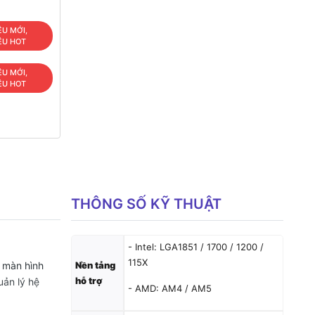
ÊU MỚI,
ÊU HOT
ÊU MỚI,
ÊU HOT
THÔNG SỐ KỸ THUẬT
- Intel: LGA1851 / 1700 / 1200 /
115X
 màn hình
Nền tảng
hỗ trợ
uản lý hệ
- AMD: AM4 / AM5