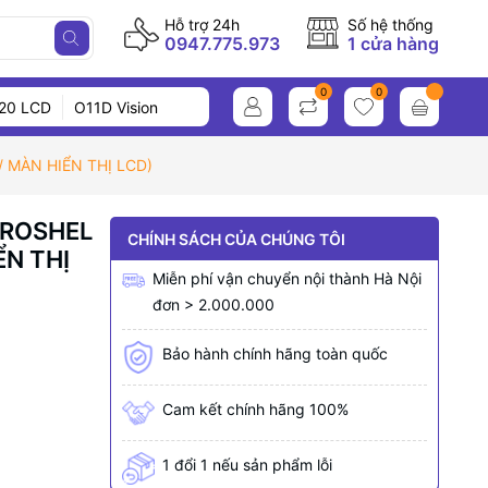
Hỗ trợ 24h
Số hệ thống
0947.775.973
1 cửa hàng
0
0
20 LCD
O11D Vision
 MÀN HIỂN THỊ LCD)
TROSHEL
CHÍNH SÁCH CỦA CHÚNG TÔI
ỂN THỊ
Miễn phí vận chuyển nội thành Hà Nội
đơn > 2.000.000
Bảo hành chính hãng toàn quốc
Cam kết chính hãng 100%
1 đổi 1 nếu sản phẩm lỗi