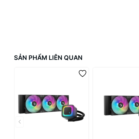
NÂNG CẤP MỚI TRÊN ASTRO
Thiết kế bơm tối ưu
- Kiểu dáng mới tinh giản, sang trọ
Phần mềm cải tiến
- Ổn định hơn, tương thích tốt hơn, 
SẢN PHẨM LIÊN QUAN
Quạt nâng cấp Galaxy
- Phiên bản mới với trục quạt họ
ĐẶC ĐIỂM NỔI BẬT
Màn hình thông minh 2.8 inch
Hiển thị rõ nét với độ phân giải 240×320, hỗ trợ JPG, P
thực.
3 quạt Galaxy 120mm ARGB hiệu suất cao
Tản nhiệt mạnh mẽ, tối ưu luồng gió và bố cục két tản, đả
Đồng bộ ánh sáng ARGB