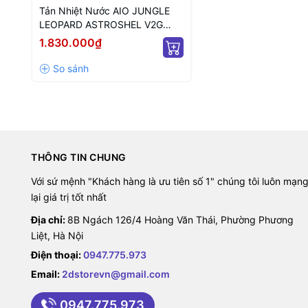
Tản Nhiệt Nước AIO JUNGLE
LEOPARD ASTROSHEL V2G
360 BLACK ARGB (MÀU ĐEN/
1.830.000₫
MÀN HIỂN THỊ LCD)
THÔNG TIN CHUNG
Với sứ mệnh "Khách hàng là ưu tiên số 1" chúng tôi luôn mạn
lại giá trị tốt nhất
Địa chỉ:
8B Ngách 126/4 Hoàng Văn Thái, Phường Phương
Liệt, Hà Nội
Điện thoại:
0947.775.973
Email:
2dstorevn@gmail.com
0947.775.973