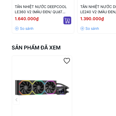
Hỗ trợ cổng 5V 3PIN ARGB, đồng bộ với phần mềm điều 
TẢN NHIỆT NƯỚC DEEPCOOL
TẢN NHIỆT NƯỚC 
Thiết kế Daisy Chain
LE360 V2 (MÀU ĐEN/ QUẠT
LE240 V2 (MÀU ĐEN
120MM LED ARGB)
Kết nối dây quạt và LED dạng chuỗi, giúp giảm số lượng 
120MM LED ARGB)
1.640.000₫
1.390.000₫
Tương thích rộng
Phù hợp với nhiều không gian case và socket CPU phổ biến
SẢN PHẨM ĐÃ XEM