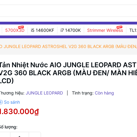
5700X3D
i5 14600KF
i7 14700K
Strimmer Wireless
TL1
AIO JUNGLE LEOPARD ASTROSHEL V2G 360 BLACK ARGB (MÀU ĐEN/
Tản Nhiệt Nước AIO JUNGLE LEOPARD AS
V2G 360 BLACK ARGB (MÀU ĐEN/ MÀN HI
LCD)
Thương hiệu:
JUNGLE LEOPARD
|
Tình trạng:
Còn hàng
1.830.000₫
Số lượng: