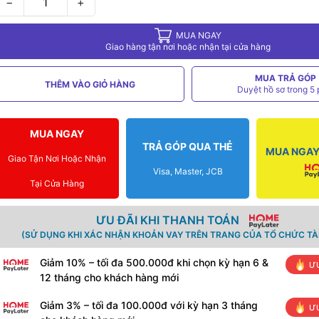
−
+
MUA NGAY
Giao hàng tận nơi hoặc nhận tại cửa hàng
MUA TRẢ GÓP
THÊM VÀO GIỎ HÀNG
Duyệt hồ sơ trong 5 
MUA NGAY
TRẢ GÓP QUA THẺ
MUA NGAY 
Giao Tận Nơi Hoặc Nhận
Visa, Master, JCB
Tại Cửa Hàng
ƯU ĐÃI KHI THANH TOÁN
(SỬ DỤNG KHI XÁC NHẬN KHOẢN VAY TRÊN TRANG CỦA TỔ CHỨC TÀI
Giảm 10% – tối đa 500.000đ khi chọn kỳ hạn 6 &
ƯU
12 tháng cho khách hàng mới
Giảm 3% – tối đa 100.000đ với kỳ hạn 3 tháng
ƯU