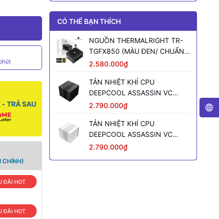
CÓ THỂ BẠN THÍCH
NGUỒN THERMALRIGHT TR-
TGFX850 (MÀU ĐEN/ CHUẨN
phút
SFX/ FULL MODULAR/ 850W)
2.580.000₫
TẢN NHIỆT KHÍ CPU
DEEPCOOL ASSASSIN VC
ELITE (MÀU ĐEN)
- TRẢ SAU
2.790.000₫
TẢN NHIỆT KHÍ CPU
DEEPCOOL ASSASSIN VC
ELITE WH WH (MÀU TRẮNG)
2.790.000₫
 CHÍNH)
 ĐÃI HOT
 ĐÃI HOT