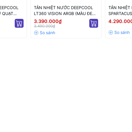
khiển ánh sáng của bo mạch chủ.
DEEPCOOL
TẢN NHIỆT NƯỚC DEEPCOOL
TẢN NHIỆT
/ QUẠT
LT360 VISION ARGB (MÀU ĐEN/
SPARTACUS
cáp và dễ dàng quản lý.
MÀN LCD/ QUẠT 120MM LED
ĐEN/ MÀN 
3.390.000₫
4.290.00
ARGB)
3.490.000₫
 trên thị trường.