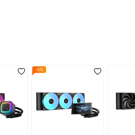
SHEL V2G
ng hơn.
giao diện điều khiển được tối ưu.
a tiết CD hai lớp, tăng độ bền và tính thẩm mỹ.
-3%
NG, MP4. Theo dõi nhiệt độ CPU, xung nhịp và mức sử dụng CPU theo 
m bảo truyền nhiệt tốt.