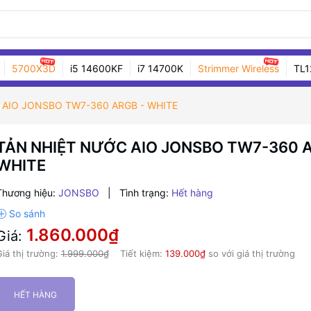
5700X3D
i5 14600KF
i7 14700K
Strimmer Wireless
TL1
 AIO JONSBO TW7-360 ARGB - WHITE
TẢN NHIỆT NƯỚC AIO JONSBO TW7-360 A
WHITE
Thương hiệu:
JONSBO
|
Tình trạng:
Hết hàng
1.860.000₫
Giá:
iá thị trường:
1.999.000₫
Tiết kiệm:
139.000₫
so với giá thị trường
HẾT HÀNG