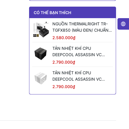
CÓ THỂ BẠN THÍCH
NGUỒN THERMALRIGHT TR-
TGFX850 (MÀU ĐEN/ CHUẨN
SFX/ FULL MODULAR/ 850W)
2.580.000₫
TẢN NHIỆT KHÍ CPU
DEEPCOOL ASSASSIN VC
ELITE (MÀU ĐEN)
2.790.000₫
TẢN NHIỆT KHÍ CPU
DEEPCOOL ASSASSIN VC
ELITE WH WH (MÀU TRẮNG)
2.790.000₫