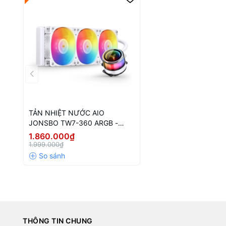
TẢN NHIỆT NƯỚC AIO
JONSBO TW7-360 ARGB -
WHITE
1.860.000₫
1.999.000₫
THÔNG TIN CHUNG