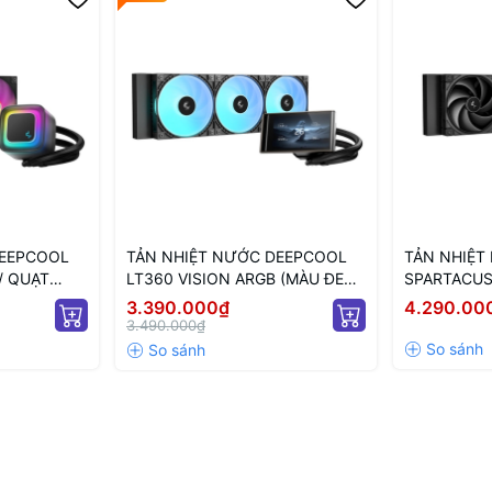
DEEPCOOL
TẢN NHIỆT NƯỚC DEEPCOOL
TẢN NHIỆT
/ QUẠT
LT360 VISION ARGB (MÀU ĐEN/
SPARTACUS
MÀN LCD/ QUẠT 120MM LED
ĐEN/ MÀN 
3.390.000₫
4.290.00
ARGB)
3.490.000₫