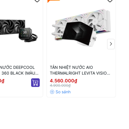
 NƯỚC DEEPCOOL
TẢN NHIỆT NƯỚC AIO
TẢ
 360 BLACK (MÀU
THERMALRIGHT LEVITA VISION
TH
LCD)
360 ARGB WHITE (MÀU TRẮNG/
36
0₫
4.560.000₫
4.
MÀN CONG)
MÀ
4.900.000₫
4.9