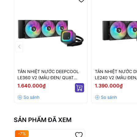
TẢN NHIỆT NƯỚC DEEPCOOL
TẢN NHIỆT NƯỚC 
LE360 V2 (MÀU ĐEN/ QUẠT
LE240 V2 (MÀU ĐEN
120MM LED ARGB)
120MM LED ARGB)
1.640.000₫
1.390.000₫
SẢN PHẨM ĐÃ XEM
-7%