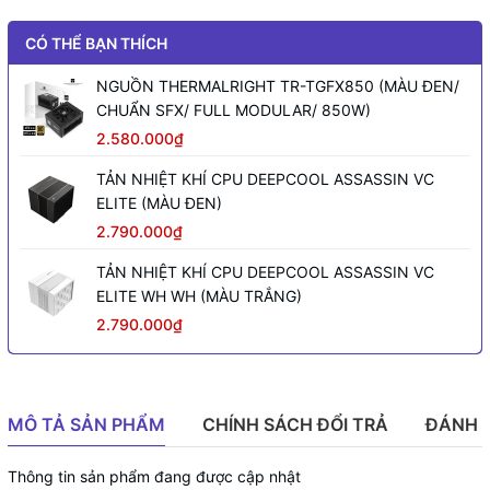
CÓ THỂ BẠN THÍCH
NGUỒN THERMALRIGHT TR-TGFX850 (MÀU ĐEN/
CHUẨN SFX/ FULL MODULAR/ 850W)
2.580.000₫
TẢN NHIỆT KHÍ CPU DEEPCOOL ASSASSIN VC
ELITE (MÀU ĐEN)
2.790.000₫
TẢN NHIỆT KHÍ CPU DEEPCOOL ASSASSIN VC
ELITE WH WH (MÀU TRẮNG)
2.790.000₫
MÔ TẢ SẢN PHẨM
CHÍNH SÁCH ĐỔI TRẢ
ĐÁNH 
Thông tin sản phẩm đang được cập nhật