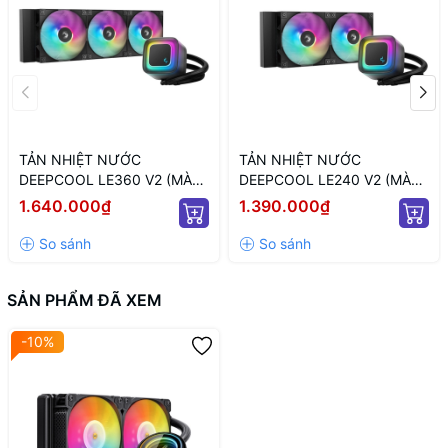
TẢN NHIỆT NƯỚC
TẢN NHIỆT NƯỚC
DEEPCOOL LE360 V2 (MÀU
DEEPCOOL LE240 V2 (MÀU
ĐEN/ QUẠT 120MM LED
ĐEN/ QUẠT 120MM LED
1.640.000₫
1.390.000₫
ARGB)
ARGB)
SẢN PHẨM ĐÃ XEM
-10%