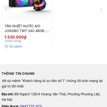
TẢN NHIỆT NƯỚC AIO
JONSBO TW7-240 ARGB -
BLACK
1.530.000₫
1.699.000₫
THÔNG TIN CHUNG
Với sứ mệnh "Khách hàng là ưu tiên số 1" chúng tôi luôn mạng lại
giá trị tốt nhất
Địa chỉ:
8B Ngách 126/4 Hoàng Văn Thái, Phường Phương Liệt,
Hà Nội
Điện thoại:
0947.775.973