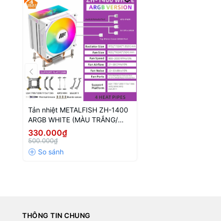
Tản nhiệt METALFISH ZH-1400
ARGB WHITE (MÀU TRẮNG/
LED VÔ CỰC/ 4 ỐNG ĐỒNG)
330.000₫
500.000₫
THÔNG TIN CHUNG