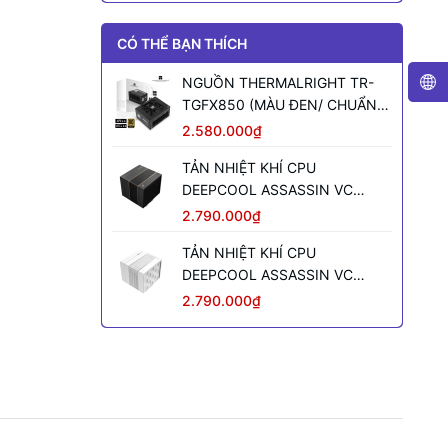
CÓ THỂ BẠN THÍCH
NGUỒN THERMALRIGHT TR-
TGFX850 (MÀU ĐEN/ CHUẨN
SFX/ FULL MODULAR/ 850W)
2.580.000₫
TẢN NHIỆT KHÍ CPU
DEEPCOOL ASSASSIN VC
ELITE (MÀU ĐEN)
2.790.000₫
TẢN NHIỆT KHÍ CPU
DEEPCOOL ASSASSIN VC
ELITE WH WH (MÀU TRẮNG)
2.790.000₫