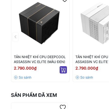
TẢN NHIỆT KHÍ CPU DEEPCOOL
TẢN NHIỆT KHÍ CP
ASSASSIN VC ELITE (MÀU ĐEN)
ASSASSIN VC ELIT
(MÀU TRẮNG)
2.790.000₫
2.790.000₫
SẢN PHẨM ĐÃ XEM