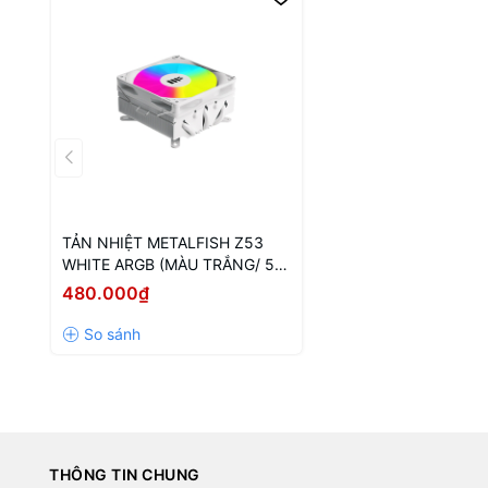
TẢN NHIỆT METALFISH Z53
WHITE ARGB (MÀU TRẮNG/ 5
ỐNG ĐỒNG/ LED ARGB)
480.000₫
THÔNG TIN CHUNG