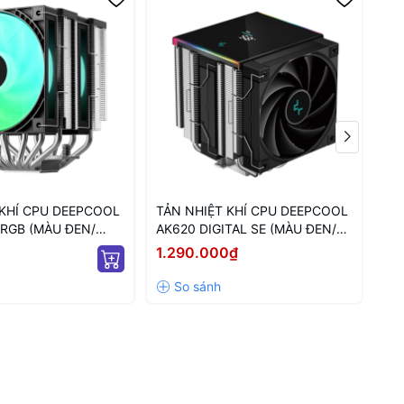
 KHÍ CPU DEEPCOOL
TẢN NHIỆT KHÍ CPU DEEPCOOL
TẢ
ARGB (MÀU ĐEN/
AK620 DIGITAL SE (MÀU ĐEN/
AG
M LED ARGB)
HIỂN THỊ NHIỆT ĐỘ)
TR
1.290.000₫
46
AR