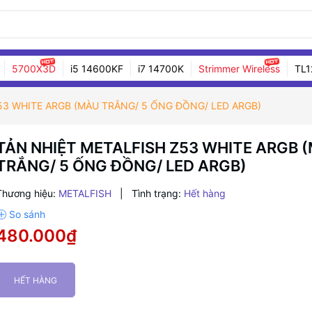
5700X3D
i5 14600KF
i7 14700K
Strimmer Wireless
TL1
53 WHITE ARGB (MÀU TRẮNG/ 5 ỐNG ĐỒNG/ LED ARGB)
TẢN NHIỆT METALFISH Z53 WHITE ARGB 
TRẮNG/ 5 ỐNG ĐỒNG/ LED ARGB)
Thương hiệu:
METALFISH
|
Tình trạng:
Hết hàng
480.000₫
HẾT HÀNG