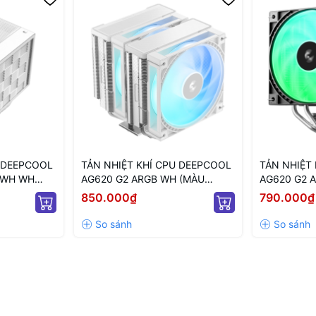
U DEEPCOOL
TẢN NHIỆT KHÍ CPU DEEPCOOL
TẢN NHIỆT
E WH WH
AG620 G2 ARGB WH (MÀU
AG620 G2 
TRẮNG/ QUẠT 120MM LED
QUẠT 120M
850.000₫
790.000₫
ARGB)