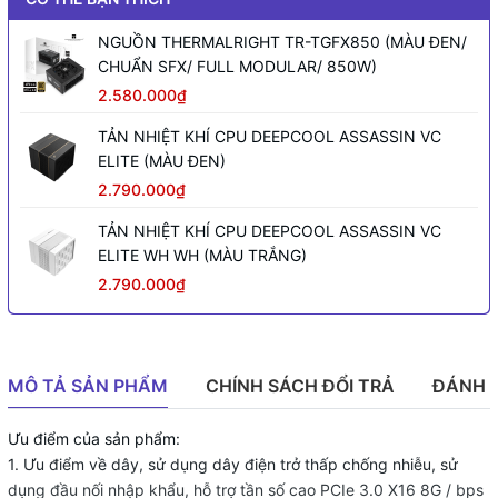
NGUỒN THERMALRIGHT TR-TGFX850 (MÀU ĐEN/
CHUẨN SFX/ FULL MODULAR/ 850W)
2.580.000₫
TẢN NHIỆT KHÍ CPU DEEPCOOL ASSASSIN VC
ELITE (MÀU ĐEN)
2.790.000₫
TẢN NHIỆT KHÍ CPU DEEPCOOL ASSASSIN VC
ELITE WH WH (MÀU TRẮNG)
2.790.000₫
MÔ TẢ SẢN PHẨM
CHÍNH SÁCH ĐỔI TRẢ
ĐÁNH 
Ưu điểm của sản phẩm:
1. Ưu điểm về dây, sử dụng dây điện trở thấp chống nhiễu, sử
dụng đầu nối nhập khẩu, hỗ trợ tần số cao PCIe 3.0 X16 8G / bps