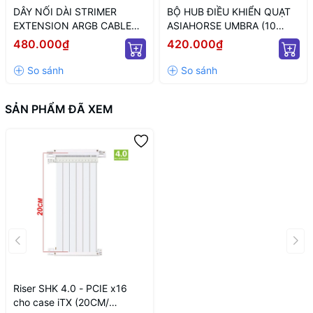
DÂY NỐI DÀI STRIMER
BỘ HUB ĐIỀU KHIỂN QUẠT
EXTENSION ARGB CABLE
ASIAHORSE UMBRA (10
12+4 TO 12P+4P WHITE
CỔNG KẾT NỐI PWM VÀ 5V
480.000₫
420.000₫
(MÀU TRẮNG/ 12VHPWR)
ARGB/ NGUỒN SATA)
SẢN PHẨM ĐÃ XEM
Riser SHK 4.0 - PCIE x16
cho case iTX (20CM/