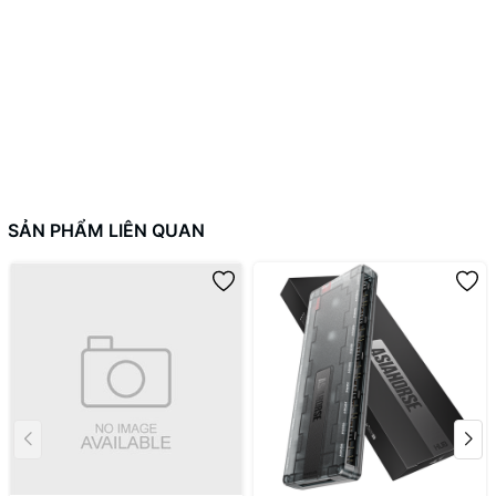
họa. Thiết kế to và dài giúp bo mạch dễ lắp đặt hơn và giảm nguy
cơ hư hỏng.
---------------------------
2DStore
Điện thoại : 094.777.5973
Fanpage: https://www.facebook.com/2DStore.vn/
#ADT-LINK #RISER #ITX #20CM #Case #PCIE #R33UF-TU
SẢN PHẨM LIÊN QUAN