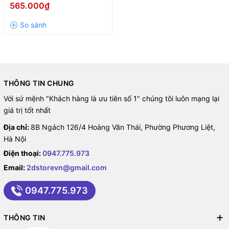
TRẮNG)
565.000₫
THÔNG TIN CHUNG
Với sứ mệnh "Khách hàng là ưu tiên số 1" chúng tôi luôn mạng lại
giá trị tốt nhất
Địa chỉ:
8B Ngách 126/4 Hoàng Văn Thái, Phường Phương Liệt,
Hà Nội
Điện thoại:
0947.775.973
Email:
2dstorevn@gmail.com
0947.775.973
THÔNG TIN