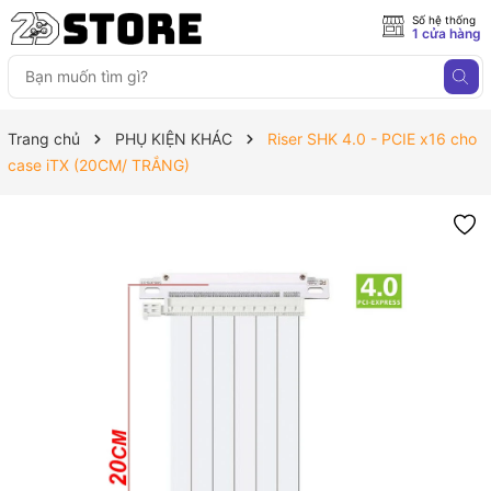
Số hệ thống
1 cửa hàng
Trang chủ
PHỤ KIỆN KHÁC
Riser SHK 4.0 - PCIE x16 cho
case iTX (20CM/ TRẮNG)