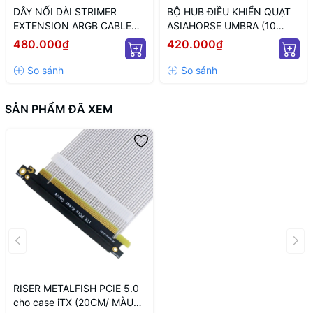
DÂY NỐI DÀI STRIMER
BỘ HUB ĐIỀU KHIỂN QUẠT
EXTENSION ARGB CABLE
ASIAHORSE UMBRA (10
12+4 TO 12P+4P WHITE
CỔNG KẾT NỐI PWM VÀ 5V
480.000₫
420.000₫
(MÀU TRẮNG/ 12VHPWR)
ARGB/ NGUỒN SATA)
SẢN PHẨM ĐÃ XEM
RISER METALFISH PCIE 5.0
cho case iTX (20CM/ MÀU