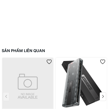
họa. Thiết kế to và dài giúp bo mạch dễ lắp đặt hơn và giảm nguy
cơ hư hỏng.
---------------------------
2DStore
Điện thoại : 094.777.5973
Fanpage: https://www.facebook.com/2DStore.vn/
#ADT-LINK #RISER #ITX #20CM #Case #PCIE #R33UF-TU
SẢN PHẨM LIÊN QUAN