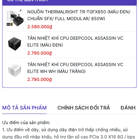
NGUỒN THERMALRIGHT TR-TGFX850 (MÀU ĐEN/
CHUẨN SFX/ FULL MODULAR/ 850W)
2.580.000₫
TẢN NHIỆT KHÍ CPU DEEPCOOL ASSASSIN VC
ELITE (MÀU ĐEN)
2.790.000₫
TẢN NHIỆT KHÍ CPU DEEPCOOL ASSASSIN VC
ELITE WH WH (MÀU TRẮNG)
2.790.000₫
MÔ TẢ SẢN PHẨM
CHÍNH SÁCH ĐỔI TRẢ
ĐÁNH 
Ưu điểm của sản phẩm:
1. Ưu điểm về dây, sử dụng dây điện trở thấp chống nhiễu, sử
dụng đầu nối nhập khẩu, hỗ trợ tần số cao PCIe 3.0 X16 8G / bps