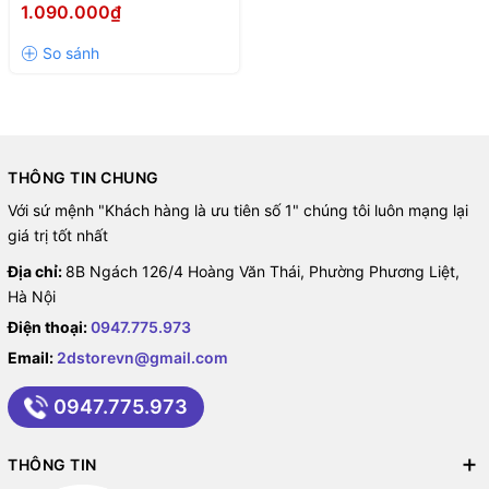
BẠC)
1.090.000₫
THÔNG TIN CHUNG
Với sứ mệnh "Khách hàng là ưu tiên số 1" chúng tôi luôn mạng lại
giá trị tốt nhất
Địa chỉ:
8B Ngách 126/4 Hoàng Văn Thái, Phường Phương Liệt,
Hà Nội
Điện thoại:
0947.775.973
Email:
2dstorevn@gmail.com
0947.775.973
THÔNG TIN