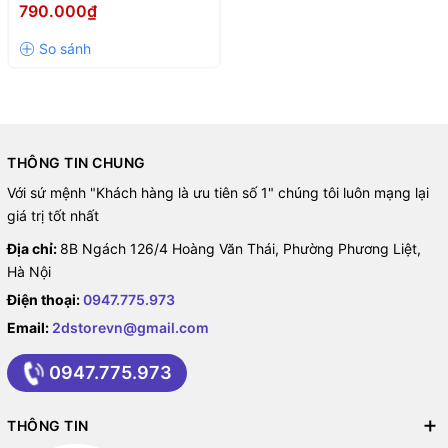
MÀU BẠC)
790.000₫
THÔNG TIN CHUNG
Với sứ mệnh "Khách hàng là ưu tiên số 1" chúng tôi luôn mạng lại
giá trị tốt nhất
Địa chỉ:
8B Ngách 126/4 Hoàng Văn Thái, Phường Phương Liệt,
Hà Nội
Điện thoại:
0947.775.973
Email:
2dstorevn@gmail.com
0947.775.973
THÔNG TIN