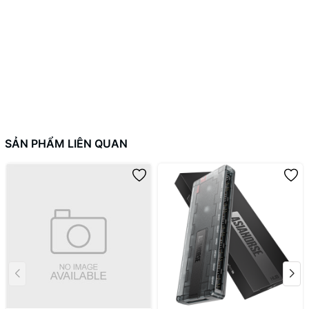
họa. Thiết kế to và dài giúp bo mạch dễ lắp đặt hơn và giảm nguy
cơ hư hỏng.
---------------------------
2DStore
Điện thoại : 094.777.5973
Fanpage: https://www.facebook.com/2DStore.vn/
#ADT-LINK #RISER #ITX #20CM #Case #PCIE #R33UF-TU
SẢN PHẨM LIÊN QUAN