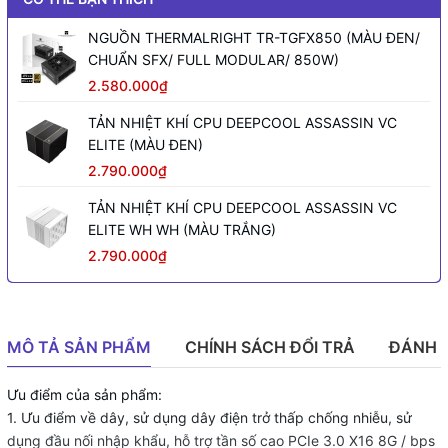
NGUỒN THERMALRIGHT TR-TGFX850 (MÀU ĐEN/
CHUẨN SFX/ FULL MODULAR/ 850W)
2.580.000₫
TẢN NHIỆT KHÍ CPU DEEPCOOL ASSASSIN VC
ELITE (MÀU ĐEN)
2.790.000₫
TẢN NHIỆT KHÍ CPU DEEPCOOL ASSASSIN VC
ELITE WH WH (MÀU TRẮNG)
2.790.000₫
MÔ TẢ SẢN PHẨM
CHÍNH SÁCH ĐỔI TRẢ
ĐÁNH 
Ưu điểm của sản phẩm:
1. Ưu điểm về dây, sử dụng dây điện trở thấp chống nhiễu, sử
dụng đầu nối nhập khẩu, hỗ trợ tần số cao PCIe 3.0 X16 8G / bps