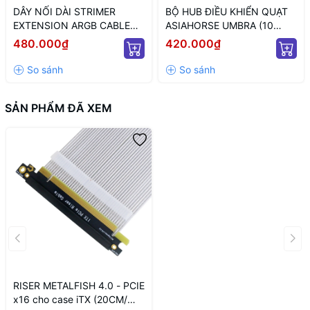
DÂY NỐI DÀI STRIMER
BỘ HUB ĐIỀU KHIỂN QUẠT
EXTENSION ARGB CABLE
ASIAHORSE UMBRA (10
12+4 TO 12P+4P WHITE
CỔNG KẾT NỐI PWM VÀ 5V
480.000₫
420.000₫
(MÀU TRẮNG/ 12VHPWR)
ARGB/ NGUỒN SATA)
SẢN PHẨM ĐÃ XEM
RISER METALFISH 4.0 - PCIE
x16 cho case iTX (20CM/