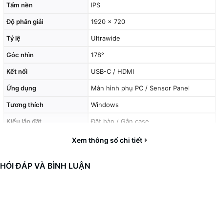
Tấm nền
IPS
Độ phân giải
1920 x 720
HIỂN THỊ MONITORING CHUYÊN NGHIỆP
Tỷ lệ
Ultrawide
Màn hình TURZX hỗ trợ hiển thị đầy đủ các thông số phần
cứng như:
Góc nhìn
178°
Nhiệt độ CPU / GPU
Kết nối
USB-C / HDMI
Tốc độ quạt
Ứng dụng
Màn hình phụ PC / Sensor Panel
Dung lượng RAM
FPS game
Tương thích
Windows
Mức tải hệ thống
Kiểu lắp đặt
Đặt bàn / Gắn case
Đồng hồ & hiệu ứng động
Xem thông số chi tiết
Mang lại trải nghiệm monitoring trực quan và cực kỳ chuyên
nghiệp cho dàn PC của bạn.
HỎI ĐÁP VÀ BÌNH LUẬN
PHÙ HỢP VỚI
Gaming PC
Stream Setup