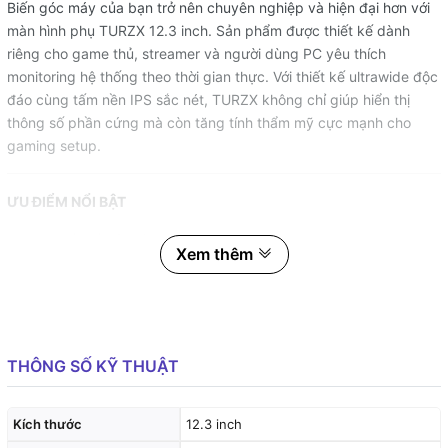
Biến góc máy của bạn trở nên chuyên nghiệp và hiện đại hơn với
màn hình phụ TURZX 12.3 inch. Sản phẩm được thiết kế dành
riêng cho game thủ, streamer và người dùng PC yêu thích
monitoring hệ thống theo thời gian thực. Với thiết kế ultrawide độc
đáo cùng tấm nền IPS sắc nét, TURZX không chỉ giúp hiển thị
thông số phần cứng mà còn tăng tính thẩm mỹ cực mạnh cho
gaming setup.
ƯU ĐIỂM NỔI BẬT
Thiết kế màn hình dài 12.3 inch cực đẹp cho case PC
Xem thêm
Hiển thị thông số CPU, GPU, RAM, nhiệt độ realtime
Tấm nền IPS cho góc nhìn rộng và màu sắc sống động
Hỗ trợ dashboard AIDA64, TURZX Sensor Panel
Kết nối nhanh chóng qua USB-C / HDMI
THÔNG SỐ KỸ THUẬT
Tương thích nhiều phong cách setup gaming & workstation
Có thể đặt bàn hoặc gắn trong case máy tính
Hỗ trợ hiển thị đồng hồ, animation, monitoring chuyên
Kích thước
12.3 inch
nghiệp