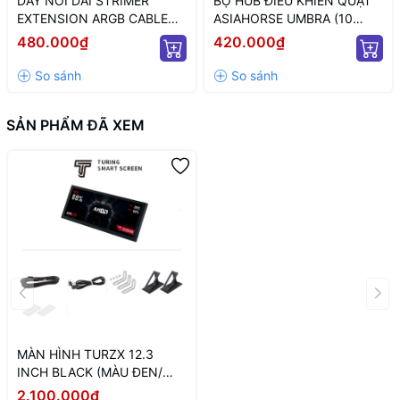
DÂY NỐI DÀI STRIMER
BỘ HUB ĐIỀU KHIỂN QUẠT
đảm bảo độ ổn định.
EXTENSION ARGB CABLE
ASIAHORSE UMBRA (10
12+4 TO 12P+4P WHITE
CỔNG KẾT NỐI PWM VÀ 5V
480.000₫
420.000₫
(MÀU TRẮNG/ 12VHPWR)
ARGB/ NGUỒN SATA)
SẢN PHẨM ĐÃ XEM
MÀN HÌNH TURZX 12.3
INCH BLACK (MÀU ĐEN/
Hiển thị thông số PC/ Tấm
2.100.000₫