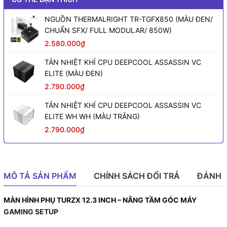
NGUỒN THERMALRIGHT TR-TGFX850 (MÀU ĐEN/
CHUẨN SFX/ FULL MODULAR/ 850W)
2.580.000₫
TẢN NHIỆT KHÍ CPU DEEPCOOL ASSASSIN VC
ELITE (MÀU ĐEN)
2.790.000₫
TẢN NHIỆT KHÍ CPU DEEPCOOL ASSASSIN VC
ELITE WH WH (MÀU TRẮNG)
2.790.000₫
MÔ TẢ SẢN PHẨM
CHÍNH SÁCH ĐỔI TRẢ
ĐÁNH 
MÀN HÌNH PHỤ TURZX 12.3 INCH – NÂNG TẦM GÓC MÁY
GAMING SETUP