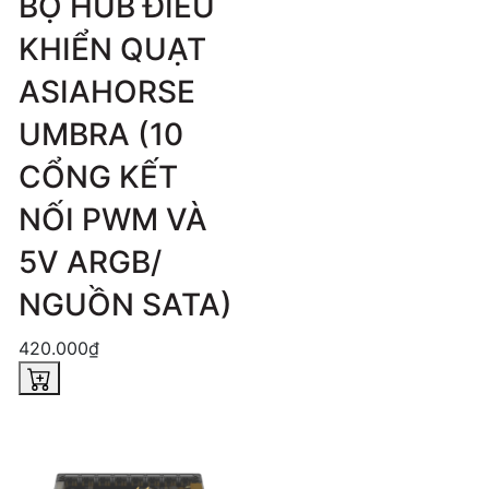
BỘ HUB ĐIỀU
KHIỂN QUẠT
ASIAHORSE
UMBRA (10
CỔNG KẾT
NỐI PWM VÀ
5V ARGB/
NGUỒN SATA)
420.000₫