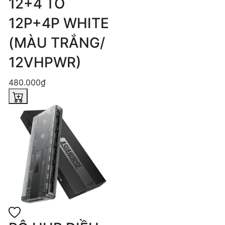
12+4 TO
12P+4P WHITE
(MÀU TRẮNG/
12VHPWR)
480.000₫