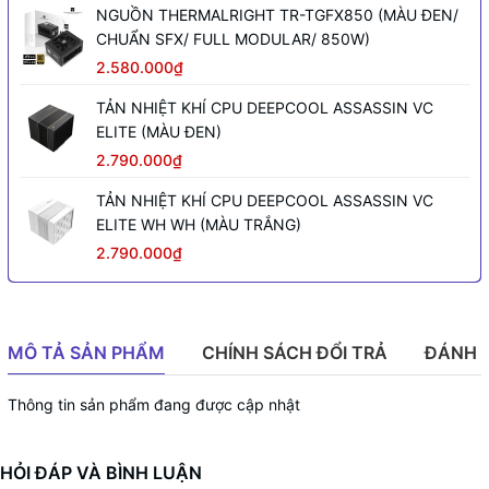
NGUỒN THERMALRIGHT TR-TGFX850 (MÀU ĐEN/
CHUẨN SFX/ FULL MODULAR/ 850W)
2.580.000₫
TẢN NHIỆT KHÍ CPU DEEPCOOL ASSASSIN VC
ELITE (MÀU ĐEN)
2.790.000₫
TẢN NHIỆT KHÍ CPU DEEPCOOL ASSASSIN VC
ELITE WH WH (MÀU TRẮNG)
2.790.000₫
MÔ TẢ SẢN PHẨM
CHÍNH SÁCH ĐỔI TRẢ
ĐÁNH 
Thông tin sản phẩm đang được cập nhật
HỎI ĐÁP VÀ BÌNH LUẬN