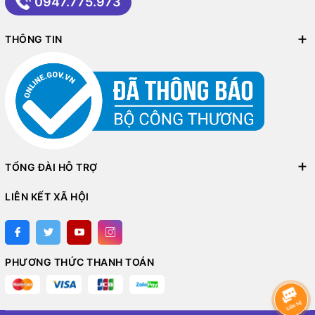
0947.775.973
THÔNG TIN
TỔNG ĐÀI HỖ TRỢ
LIÊN KẾT XÃ HỘI
PHƯƠNG THỨC THANH TOÁN