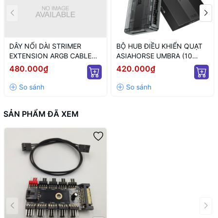
DÂY NỐI DÀI STRIMER
BỘ HUB ĐIỀU KHIỂN QUẠT
EXTENSION ARGB CABLE
ASIAHORSE UMBRA (10
12+4 TO 12P+4P WHITE
CỔNG KẾT NỐI PWM VÀ 5V
480.000₫
420.000₫
(MÀU TRẮNG/ 12VHPWR)
ARGB/ NGUỒN SATA)
SẢN PHẨM ĐÃ XEM