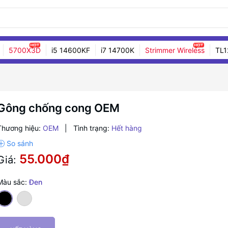
5700X3D
i5 14600KF
i7 14700K
Strimmer Wireless
TL1
Gông chống cong OEM
Thương hiệu:
OEM
|
Tình trạng:
Hết hàng
55.000₫
Giá:
Màu sắc:
Đen