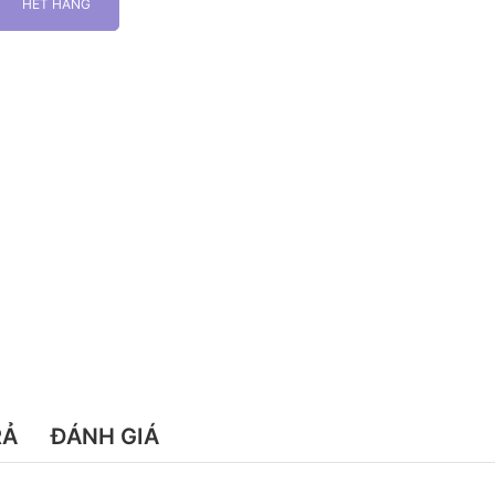
HẾT HÀNG
RẢ
ĐÁNH GIÁ