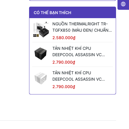
CÓ THỂ BẠN THÍCH
NGUỒN THERMALRIGHT TR-
TGFX850 (MÀU ĐEN/ CHUẨN
SFX/ FULL MODULAR/ 850W)
2.580.000₫
TẢN NHIỆT KHÍ CPU
DEEPCOOL ASSASSIN VC
ELITE (MÀU ĐEN)
2.790.000₫
TẢN NHIỆT KHÍ CPU
DEEPCOOL ASSASSIN VC
ELITE WH WH (MÀU TRẮNG)
2.790.000₫